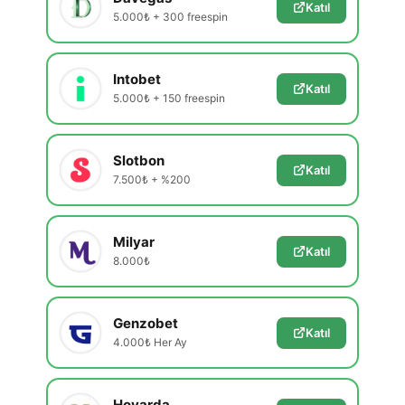
Katıl
5.000₺ + 300 freespin
Intobet
Katıl
5.000₺ + 150 freespin
Slotbon
Katıl
7.500₺ + %200
Milyar
Katıl
8.000₺
Genzobet
Katıl
4.000₺ Her Ay
Hovarda