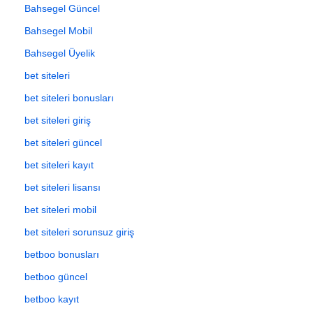
Bahsegel Güncel
Bahsegel Mobil
Bahsegel Üyelik
bet siteleri
bet siteleri bonusları
bet siteleri giriş
bet siteleri güncel
bet siteleri kayıt
bet siteleri lisansı
bet siteleri mobil
bet siteleri sorunsuz giriş
betboo bonusları
betboo güncel
betboo kayıt