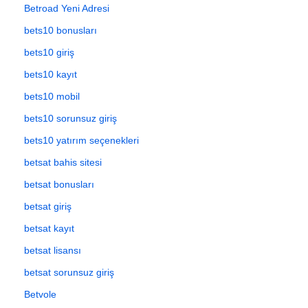
Betroad Yeni Adresi
bets10 bonusları
bets10 giriş
bets10 kayıt
bets10 mobil
bets10 sorunsuz giriş
bets10 yatırım seçenekleri
betsat bahis sitesi
betsat bonusları
betsat giriş
betsat kayıt
betsat lisansı
betsat sorunsuz giriş
Betvole