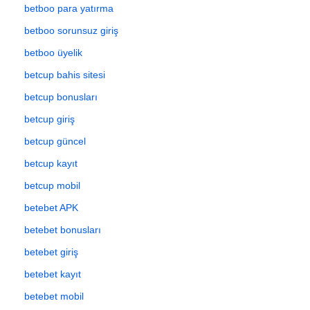
betboo para yatırma
betboo sorunsuz giriş
betboo üyelik
betcup bahis sitesi
betcup bonusları
betcup giriş
betcup güncel
betcup kayıt
betcup mobil
betebet APK
betebet bonusları
betebet giriş
betebet kayıt
betebet mobil