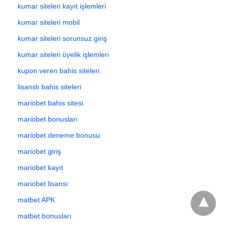
kumar siteleri kayıt işlemleri
kumar siteleri mobil
kumar siteleri sorunsuz giriş
kumar siteleri üyelik işlemleri
kupon veren bahis siteleri
lisanslı bahis siteleri
mariobet bahis sitesi
mariobet bonusları
mariobet deneme bonusu
mariobet giriş
mariobet kayıt
mariobet lisansı
matbet APK
matbet bonusları