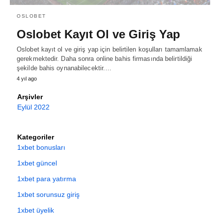
OSLOBET
Oslobet Kayıt Ol ve Giriş Yap
Oslobet kayıt ol ve giriş yap için belirtilen koşulları tamamlamak
gerekmektedir. Daha sonra online bahis firmasında belirtildiği
şekilde bahis oynanabilecektir.…
4 yıl ago
Arşivler
Eylül 2022
Kategoriler
1xbet bonusları
1xbet güncel
1xbet para yatırma
1xbet sorunsuz giriş
1xbet üyelik