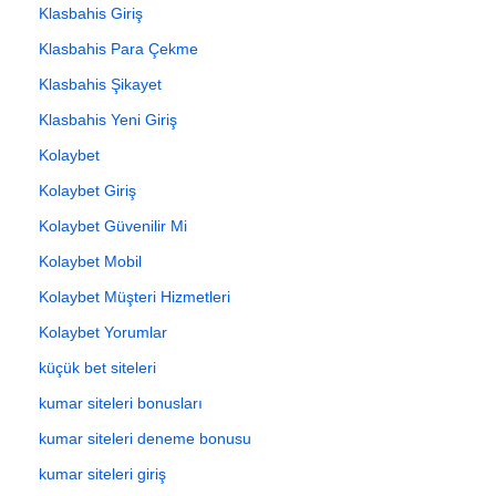
Klasbahis Giriş
Klasbahis Para Çekme
Klasbahis Şikayet
Klasbahis Yeni Giriş
Kolaybet
Kolaybet Giriş
Kolaybet Güvenilir Mi
Kolaybet Mobil
Kolaybet Müşteri Hizmetleri
Kolaybet Yorumlar
küçük bet siteleri
kumar siteleri bonusları
kumar siteleri deneme bonusu
kumar siteleri giriş