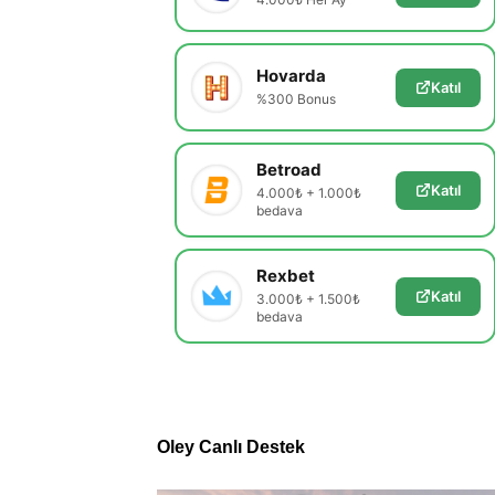
Hovarda
Katıl
%300 Bonus
Betroad
Katıl
4.000₺ + 1.000₺
bedava
Rexbet
Katıl
3.000₺ + 1.500₺
bedava
Oley Canlı Destek