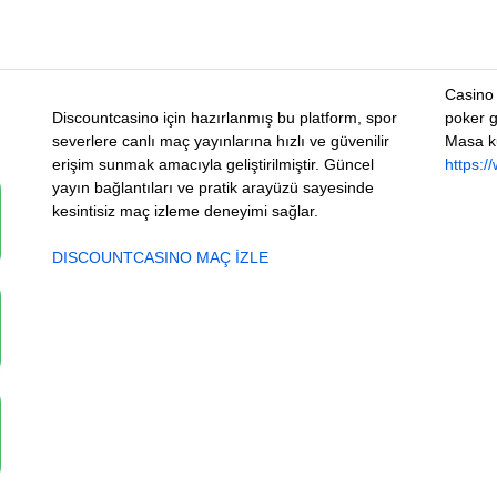
Casino 
Discountcasino için hazırlanmış bu platform, spor
poker gi
severlere canlı maç yayınlarına hızlı ve güvenilir
Masa kur
erişim sunmak amacıyla geliştirilmiştir. Güncel
https:/
yayın bağlantıları ve pratik arayüzü sayesinde
kesintisiz maç izleme deneyimi sağlar.
DISCOUNTCASINO MAÇ İZLE