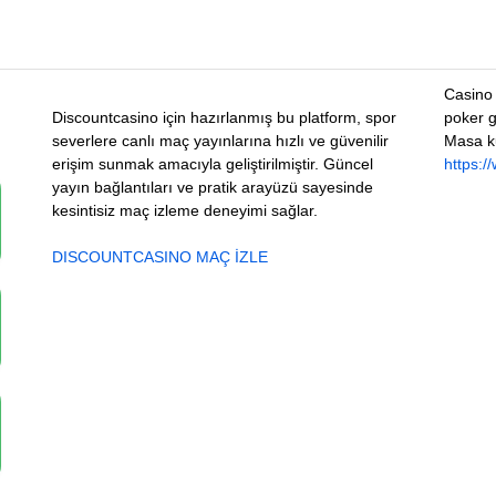
Casino 
Discountcasino için hazırlanmış bu platform, spor
poker gi
severlere canlı maç yayınlarına hızlı ve güvenilir
Masa kur
erişim sunmak amacıyla geliştirilmiştir. Güncel
https:/
yayın bağlantıları ve pratik arayüzü sayesinde
kesintisiz maç izleme deneyimi sağlar.
DISCOUNTCASINO MAÇ İZLE