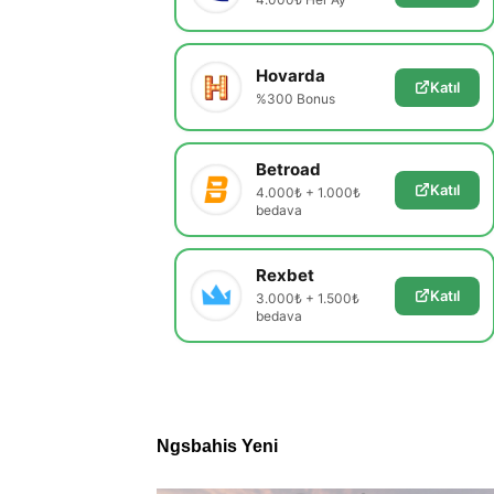
Hovarda
Katıl
%300 Bonus
Betroad
Katıl
4.000₺ + 1.000₺
bedava
Rexbet
Katıl
3.000₺ + 1.500₺
bedava
Ngsbahis Yeni