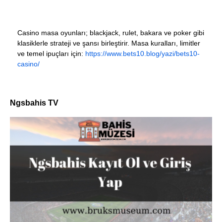
Casino masa oyunları; blackjack, rulet, bakara ve poker gibi
klasiklerle strateji ve şansı birleştirir. Masa kuralları, limitler
ve temel ipuçları için:
https://www.bets10.blog/yazi/bets10-
casino/
Ngsbahis TV