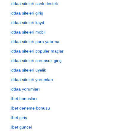
iddaa siteleri canlı destek
iddaa siteleri giriş
iddaa siteleri kayıt
iddaa siteleri mobil
iddaa siteleri para yatırma
iddaa siteleri popüler maçlar
iddaa siteleri sorunsuz giriş
iddaa siteleri üyelik
iddaa siteleri yorumları
iddaa yorumları
ilbet bonusları
ilbet deneme bonusu
ilbet giriş
ilbet güncel