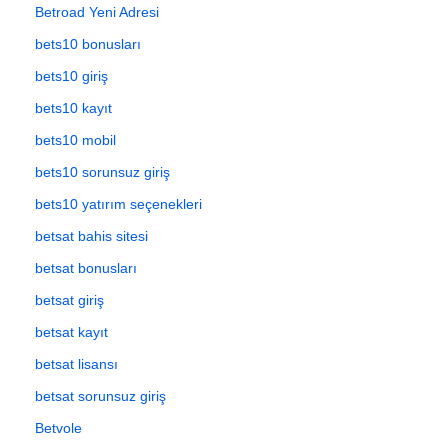
Betroad Yeni Adresi
bets10 bonusları
bets10 giriş
bets10 kayıt
bets10 mobil
bets10 sorunsuz giriş
bets10 yatırım seçenekleri
betsat bahis sitesi
betsat bonusları
betsat giriş
betsat kayıt
betsat lisansı
betsat sorunsuz giriş
Betvole