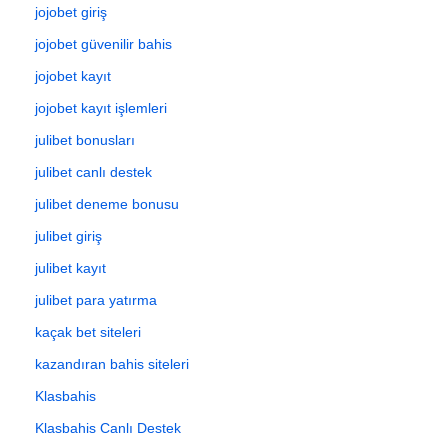
jojobet giriş
jojobet güvenilir bahis
jojobet kayıt
jojobet kayıt işlemleri
julibet bonusları
julibet canlı destek
julibet deneme bonusu
julibet giriş
julibet kayıt
julibet para yatırma
kaçak bet siteleri
kazandıran bahis siteleri
Klasbahis
Klasbahis Canlı Destek