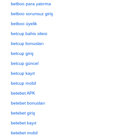
betboo para yatırma
betboo sorunsuz giriş
betboo üyelik
betcup bahis sitesi
betcup bonusları
betcup giriş
betcup güncel
betcup kayıt
betcup mobil
betebet APK
betebet bonusları
betebet giriş
betebet kayıt
betebet mobil