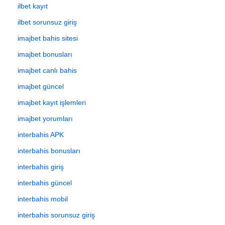
ilbet kayıt
ilbet sorunsuz giriş
imajbet bahis sitesi
imajbet bonusları
imajbet canlı bahis
imajbet güncel
imajbet kayıt işlemleri
imajbet yorumları
interbahis APK
interbahis bonusları
interbahis giriş
interbahis güncel
interbahis mobil
interbahis sorunsuz giriş