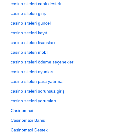
casino siteleri canlı destek
casino siteleri giriş
casino siteleri güncel
casino siteleri kayıt
casino siteleri lisansları
casino siteleri mobil
casino siteleri ödeme seçenekleri
casino siteleri oyunları
casino siteleri para yatırma
casino siteleri sorunsuz giriş
casino siteleri yorumları
Casinomaxi
Casinomaxi Bahis
Casinomaxi Destek