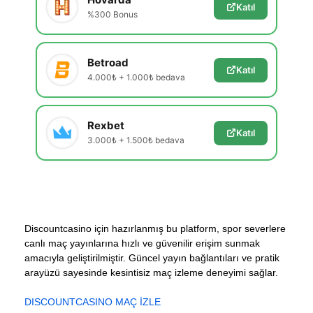
Katıl
%300 Bonus
Betroad
Katıl
4.000₺ + 1.000₺ bedava
Rexbet
Katıl
3.000₺ + 1.500₺ bedava
Discountcasino için hazırlanmış bu platform, spor severlere
canlı maç yayınlarına hızlı ve güvenilir erişim sunmak
amacıyla geliştirilmiştir. Güncel yayın bağlantıları ve pratik
arayüzü sayesinde kesintisiz maç izleme deneyimi sağlar.
DISCOUNTCASINO MAÇ İZLE