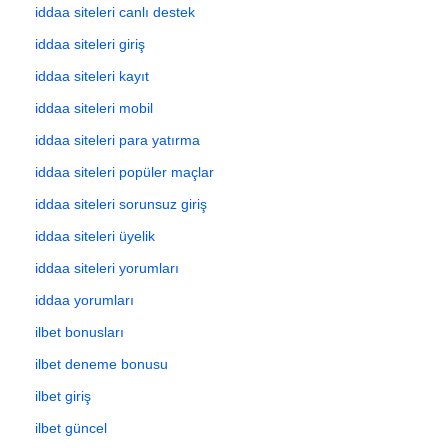
iddaa siteleri canlı destek
iddaa siteleri giriş
iddaa siteleri kayıt
iddaa siteleri mobil
iddaa siteleri para yatırma
iddaa siteleri popüler maçlar
iddaa siteleri sorunsuz giriş
iddaa siteleri üyelik
iddaa siteleri yorumları
iddaa yorumları
ilbet bonusları
ilbet deneme bonusu
ilbet giriş
ilbet güncel