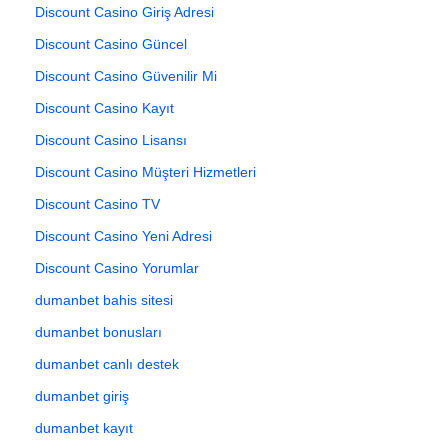
Discount Casino Giriş Adresi
Discount Casino Güncel
Discount Casino Güvenilir Mi
Discount Casino Kayıt
Discount Casino Lisansı
Discount Casino Müşteri Hizmetleri
Discount Casino TV
Discount Casino Yeni Adresi
Discount Casino Yorumlar
dumanbet bahis sitesi
dumanbet bonusları
dumanbet canlı destek
dumanbet giriş
dumanbet kayıt