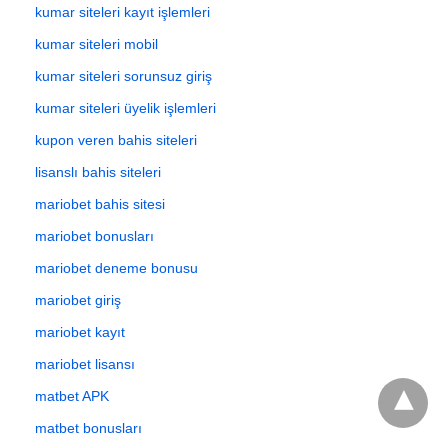
kumar siteleri kayıt işlemleri
kumar siteleri mobil
kumar siteleri sorunsuz giriş
kumar siteleri üyelik işlemleri
kupon veren bahis siteleri
lisanslı bahis siteleri
mariobet bahis sitesi
mariobet bonusları
mariobet deneme bonusu
mariobet giriş
mariobet kayıt
mariobet lisansı
matbet APK
matbet bonusları