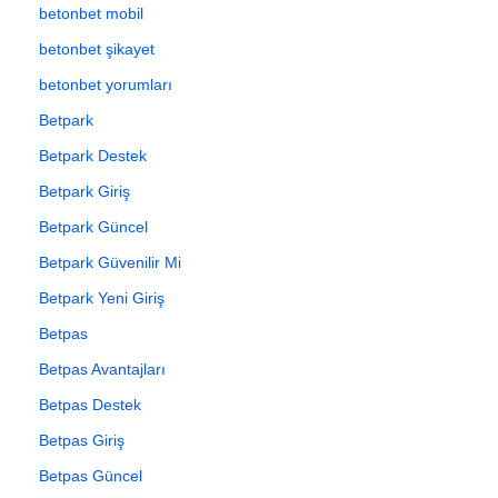
betonbet mobil
betonbet şikayet
betonbet yorumları
Betpark
Betpark Destek
Betpark Giriş
Betpark Güncel
Betpark Güvenilir Mi
Betpark Yeni Giriş
Betpas
Betpas Avantajları
Betpas Destek
Betpas Giriş
Betpas Güncel