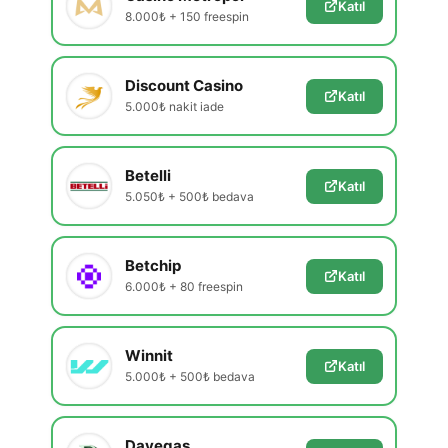
Katıl
8.000₺ + 150 freespin
Discount Casino
Katıl
5.000₺ nakit iade
Betelli
Katıl
5.050₺ + 500₺ bedava
Betchip
Katıl
6.000₺ + 80 freespin
Winnit
Katıl
5.000₺ + 500₺ bedava
Davegas