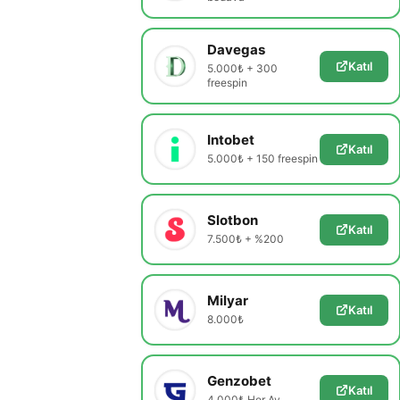
Davegas
Katıl
5.000₺ + 300
freespin
Intobet
Katıl
5.000₺ + 150 freespin
Slotbon
Katıl
7.500₺ + %200
Milyar
Katıl
8.000₺
Genzobet
Katıl
4.000₺ Her Ay