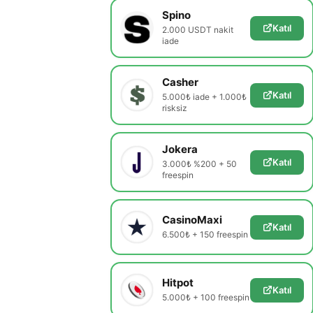
Spino
Katıl
2.000 USDT nakit
iade
Casher
Katıl
5.000₺ iade + 1.000₺
risksiz
Jokera
Katıl
3.000₺ %200 + 50
freespin
CasinoMaxi
Katıl
6.500₺ + 150 freespin
Hitpot
Katıl
5.000₺ + 100 freespin