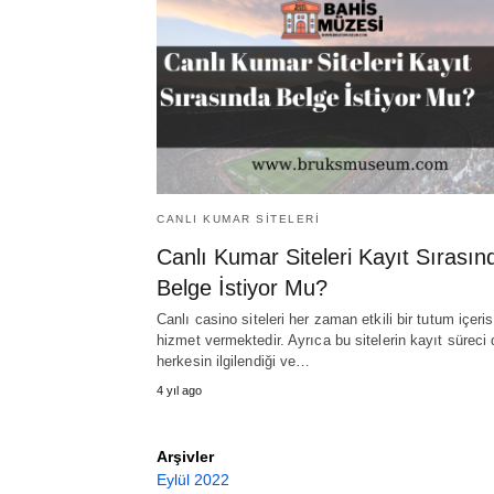
CANLI KUMAR SITELERI
Canlı Kumar Siteleri Kayıt Sırasın
Belge İstiyor Mu?
Canlı casino siteleri her zaman etkili bir tutum içeri
hizmet vermektedir. Ayrıca bu sitelerin kayıt süreci 
herkesin ilgilendiği ve…
4 yıl ago
Arşivler
Eylül 2022