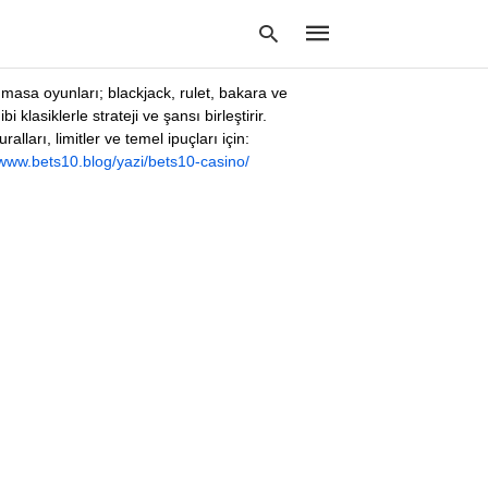
masa oyunları; blackjack, rulet, bakara ve
bi klasiklerle strateji ve şansı birleştirir.
alları, limitler ve temel ipuçları için:
/www.bets10.blog/yazi/bets10-casino/
Type
your
search
query
and
hit
enter: