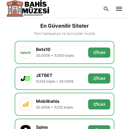
En Güvenilir Siteler
Yeni kampanya ve bonusları incele
Type
Bets10
your
Katıl
searc
20.000₺ + %300 kripto
query
and
hit
enter:
JETBET
Katıl
%325 kripto + 20.000₺
Mobilbahis
Katıl
20.000₺ + %225 kripto
Spino