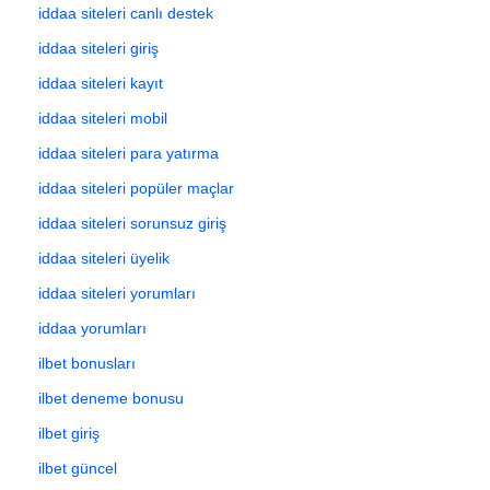
iddaa siteleri canlı destek
iddaa siteleri giriş
iddaa siteleri kayıt
iddaa siteleri mobil
iddaa siteleri para yatırma
iddaa siteleri popüler maçlar
iddaa siteleri sorunsuz giriş
iddaa siteleri üyelik
iddaa siteleri yorumları
iddaa yorumları
ilbet bonusları
ilbet deneme bonusu
ilbet giriş
ilbet güncel