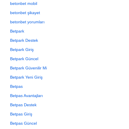
betonbet mobil
betonbet şikayet
betonbet yorumları
Betpark
Betpark Destek
Betpark Giriş
Betpark Güncel
Betpark Güvenilir Mi
Betpark Yeni Giriş
Betpas
Betpas Avantajları
Betpas Destek
Betpas Giriş
Betpas Güncel