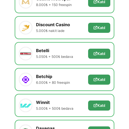
Katıl
8.000₺ + 150 freespin
Discount Casino
Katıl
5.000₺ nakit iade
Betelli
Katıl
5.050₺ + 500₺ bedava
Betchip
Katıl
6.000₺ + 80 freespin
Winnit
Katıl
5.000₺ + 500₺ bedava
Davegas