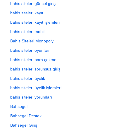
bahis siteleri güncel giriş
bahis siteleri kayıt
bahis siteleri kayıt işlemleri
bahis siteleri mobil
Bahis Siteleri Monopoly
bahis siteleri oyunları
bahis siteleri para çekme
bahis siteleri sorunsuz giriş
bahis siteleri üyelik
bahis siteleri üyelik işlemleri
bahis siteleri yorumları
Bahsegel
Bahsegel Destek
Bahsegel Giriş