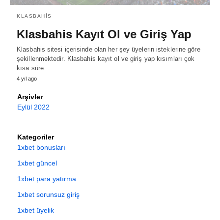
KLASBAHIS
Klasbahis Kayıt Ol ve Giriş Yap
Klasbahis sitesi içerisinde olan her şey üyelerin isteklerine göre
şekillenmektedir. Klasbahis kayıt ol ve giriş yap kısımları çok
kısa süre…
4 yıl ago
Arşivler
Eylül 2022
Kategoriler
1xbet bonusları
1xbet güncel
1xbet para yatırma
1xbet sorunsuz giriş
1xbet üyelik