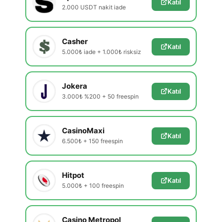
Katıl
2.000 USDT nakit iade
Casher
Katıl
5.000₺ iade + 1.000₺ risksiz
Jokera
Katıl
3.000₺ %200 + 50 freespin
CasinoMaxi
Katıl
6.500₺ + 150 freespin
Hitpot
Katıl
5.000₺ + 100 freespin
Casino Metropol