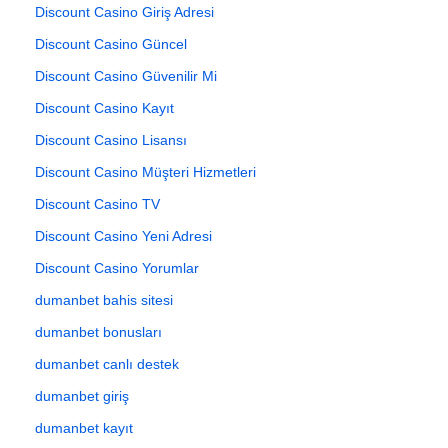
Discount Casino Giriş Adresi
Discount Casino Güncel
Discount Casino Güvenilir Mi
Discount Casino Kayıt
Discount Casino Lisansı
Discount Casino Müşteri Hizmetleri
Discount Casino TV
Discount Casino Yeni Adresi
Discount Casino Yorumlar
dumanbet bahis sitesi
dumanbet bonusları
dumanbet canlı destek
dumanbet giriş
dumanbet kayıt