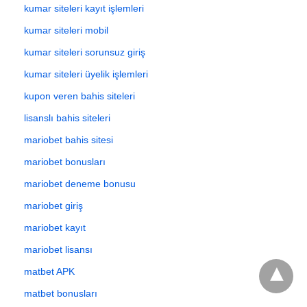
kumar siteleri kayıt işlemleri
kumar siteleri mobil
kumar siteleri sorunsuz giriş
kumar siteleri üyelik işlemleri
kupon veren bahis siteleri
lisanslı bahis siteleri
mariobet bahis sitesi
mariobet bonusları
mariobet deneme bonusu
mariobet giriş
mariobet kayıt
mariobet lisansı
matbet APK
matbet bonusları