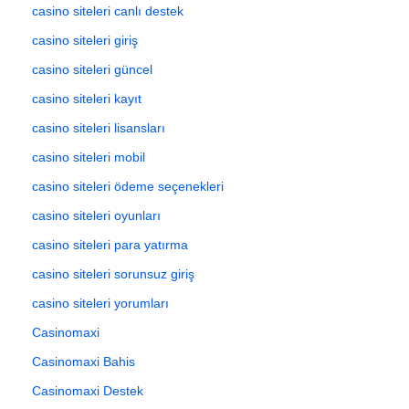
casino siteleri canlı destek
casino siteleri giriş
casino siteleri güncel
casino siteleri kayıt
casino siteleri lisansları
casino siteleri mobil
casino siteleri ödeme seçenekleri
casino siteleri oyunları
casino siteleri para yatırma
casino siteleri sorunsuz giriş
casino siteleri yorumları
Casinomaxi
Casinomaxi Bahis
Casinomaxi Destek