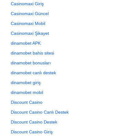
Casinomaxi Giriş
Casinomaxi Güncel
Casinomaxi Mobil
Casinomaxi Şikayet
dinamobet APK
dinamobet bahis sitesi
dinamobet bonusları
dinamobet canlı destek
dinamobet giriş
dinamobet mobil
Discount Casino
Discount Casino Canlı Destek
Discount Casino Destek
Discount Casino Giriş