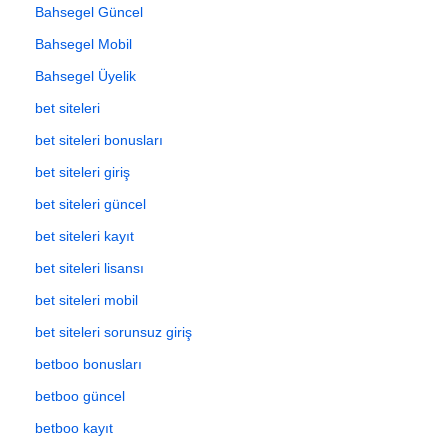
Bahsegel Güncel
Bahsegel Mobil
Bahsegel Üyelik
bet siteleri
bet siteleri bonusları
bet siteleri giriş
bet siteleri güncel
bet siteleri kayıt
bet siteleri lisansı
bet siteleri mobil
bet siteleri sorunsuz giriş
betboo bonusları
betboo güncel
betboo kayıt