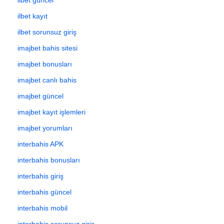
ilbet güncel
ilbet kayıt
ilbet sorunsuz giriş
imajbet bahis sitesi
imajbet bonusları
imajbet canlı bahis
imajbet güncel
imajbet kayıt işlemleri
imajbet yorumları
interbahis APK
interbahis bonusları
interbahis giriş
interbahis güncel
interbahis mobil