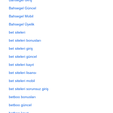
Bahsegel Giriş
Bahsegel Güncel
Bahsegel Mobil
Bahsegel Üyelik
bet siteleri
bet siteleri bonusları
bet siteleri giriş
bet siteleri güncel
bet siteleri kayıt
bet siteleri lisansı
bet siteleri mobil
bet siteleri sorunsuz giriş
betboo bonusları
betboo güncel