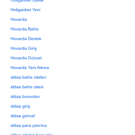
Holiganbet Üyelik
Holiganbet Yeni
Hovarda
Hovarda Bahis
Hovarda Destek
Hovarda Giriş
Hovarda Güncel
Hovarda Yeni Adresi
iddaa bahis siteleri
iddaa bahis sitesi
iddaa bonusları
iddaa giriş
iddaa güncel
iddaa para yatırma