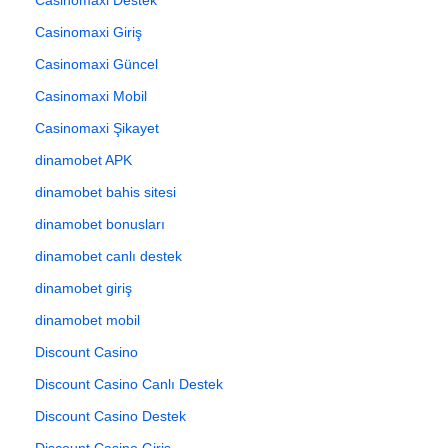
Casinomaxi Destek
Casinomaxi Giriş
Casinomaxi Güncel
Casinomaxi Mobil
Casinomaxi Şikayet
dinamobet APK
dinamobet bahis sitesi
dinamobet bonusları
dinamobet canlı destek
dinamobet giriş
dinamobet mobil
Discount Casino
Discount Casino Canlı Destek
Discount Casino Destek