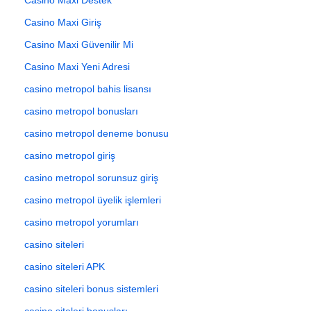
Casino Maxi Destek
Casino Maxi Giriş
Casino Maxi Güvenilir Mi
Casino Maxi Yeni Adresi
casino metropol bahis lisansı
casino metropol bonusları
casino metropol deneme bonusu
casino metropol giriş
casino metropol sorunsuz giriş
casino metropol üyelik işlemleri
casino metropol yorumları
casino siteleri
casino siteleri APK
casino siteleri bonus sistemleri