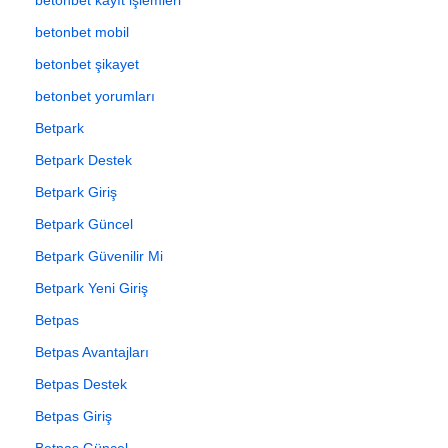
betonbet kayıt işlemleri
betonbet mobil
betonbet şikayet
betonbet yorumları
Betpark
Betpark Destek
Betpark Giriş
Betpark Güncel
Betpark Güvenilir Mi
Betpark Yeni Giriş
Betpas
Betpas Avantajları
Betpas Destek
Betpas Giriş