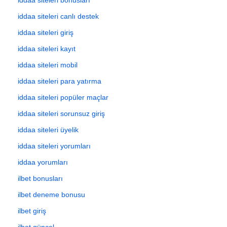
iddaa siteleri bonusları
iddaa siteleri canlı destek
iddaa siteleri giriş
iddaa siteleri kayıt
iddaa siteleri mobil
iddaa siteleri para yatırma
iddaa siteleri popüler maçlar
iddaa siteleri sorunsuz giriş
iddaa siteleri üyelik
iddaa siteleri yorumları
iddaa yorumları
ilbet bonusları
ilbet deneme bonusu
ilbet giriş