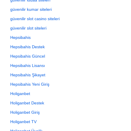
güvenilir iddaa siteleri
güvenilir kumar siteleri
güvenilir slot casino siteleri
güvenilir slot siteleri
Hepsibahis
Hepsibahis Destek
Hepsibahis Güncel
Hepsibahis Lisansı
Hepsibahis Şikayet
Hepsibahis Yeni Giriş
Holiganbet
Holiganbet Destek
Holiganbet Giriş
Holiganbet TV