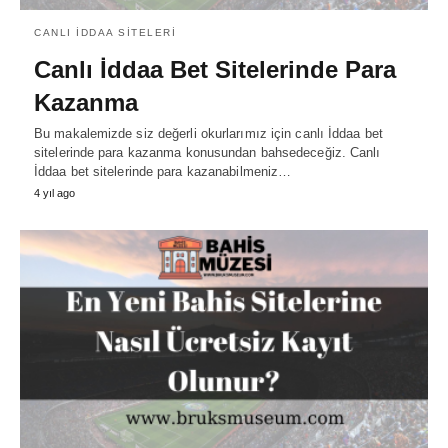
CANLI IDDAA SITELERI
Canlı İddaa Bet Sitelerinde Para
Kazanma
Bu makalemizde siz değerli okurlarımız için canlı İddaa bet
sitelerinde para kazanma konusundan bahsedeceğiz. Canlı
İddaa bet sitelerinde para kazanabilmeniz…
4 yıl ago