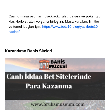
Casino masa oyunları; blackjack, rulet, bakara ve poker gibi
klasiklerle strateji ve şansı birleştirir. Masa kuralları, limitler
ve temel ipuçları için:
https://www.bets10.blog/yazi/bets10-
casino/
Kazandıran Bahis Siteleri