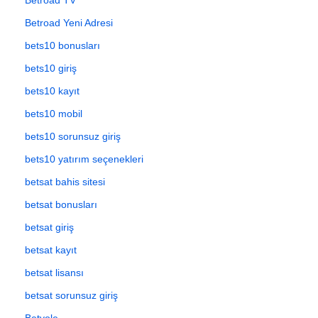
Betroad TV
Betroad Yeni Adresi
bets10 bonusları
bets10 giriş
bets10 kayıt
bets10 mobil
bets10 sorunsuz giriş
bets10 yatırım seçenekleri
betsat bahis sitesi
betsat bonusları
betsat giriş
betsat kayıt
betsat lisansı
betsat sorunsuz giriş