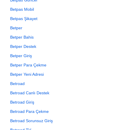
Betpas Güncel
Betpas Mobil
Betpas Şikayet
Betper
Betper Bahis
Betper Destek
Betper Giriş
Betper Para Çekme
Betper Yeni Adresi
Betroad
Betroad Canlı Destek
Betroad Giriş
Betroad Para Çekme
Betroad Sorunsuz Giriş