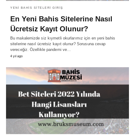
YENI BAHIS SITELERI GIRIŞ
En Yeni Bahis Sitelerine Nasıl
Ücretsiz Kayıt Olunur?
Bu makalemizde siz kıymetli okurlarımız için en yeni bahis
sitelerine nasıl ücretsiz kayıt olunur? Sorusuna cevap
vereceğiz. Özellikle pandemi ve…
4 yıl ago