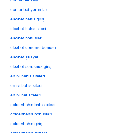
dumanbet kayıt
dumanbet yorumları
elexbet bahis giriş
elexbet bahis sitesi
elexbet bonusları
elexbet deneme bonusu
elexbet şikayet
elexbet sorusnuz giriş
en iyi bahis siteleri
en iyi bahis sitesi
en iyi bet siteleri
goldenbahis bahis sitesi
goldenbahis bonusları
goldenbahis giriş