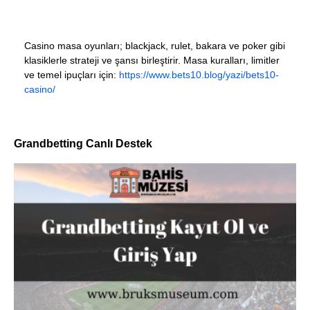
Casino masa oyunları; blackjack, rulet, bakara ve poker gibi
klasiklerle strateji ve şansı birleştirir. Masa kuralları, limitler
ve temel ipuçları için:
https://www.bets10.blog/yazi/bets10-
casino/
Grandbetting Canlı Destek