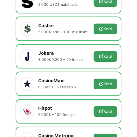
Katıl
2.000 USDT nakit iade
Casher
Katıl
5.000₺ iade + 1.000₺ risksiz
Jokera
Katıl
3.000₺ %200 + 50 freespin
CasinoMaxi
Katıl
6.500₺ + 150 freespin
Hitpot
Katıl
5.000₺ + 100 freespin
Casino Metropol