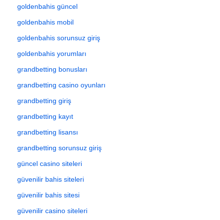
goldenbahis güncel
goldenbahis mobil
goldenbahis sorunsuz giriş
goldenbahis yorumları
grandbetting bonusları
grandbetting casino oyunları
grandbetting giriş
grandbetting kayıt
grandbetting lisansı
grandbetting sorunsuz giriş
güncel casino siteleri
güvenilir bahis siteleri
güvenilir bahis sitesi
güvenilir casino siteleri