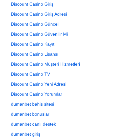
Discount Casino Giriş
Discount Casino Giriş Adresi
Discount Casino Güncel
Discount Casino Güvenilir Mi
Discount Casino Kayıt
Discount Casino Lisansı
Discount Casino Müşteri Hizmetleri
Discount Casino TV
Discount Casino Yeni Adresi
Discount Casino Yorumlar
dumanbet bahis sitesi
dumanbet bonusları
dumanbet canlı destek
dumanbet giriş