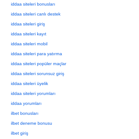
iddaa siteleri bonusları
iddaa siteleri canlı destek
iddaa siteleri giriş
iddaa siteleri kayıt
iddaa siteleri mobil
iddaa siteleri para yatırma
iddaa siteleri popüler maçlar
iddaa siteleri sorunsuz giriş
iddaa siteleri üyelik
iddaa siteleri yorumları
iddaa yorumları
ilbet bonusları
ilbet deneme bonusu
ilbet giriş