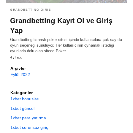
GRANDBETTING GIRIŞ
Grandbetting Kayıt Ol ve Giriş
Yap
Grandbetting lisanslı poker sitesi içinde kullanıcılara çok sayıda
oyun seçeneği sunuluyor. Her kullanıcının oynamak istediği
oyunlarla dolu olan sitede Poker…
4 yıl ago
Arşivler
Eylül 2022
Kategoriler
1xbet bonusları
1xbet güncel
1xbet para yatırma
1xbet sorunsuz giriş