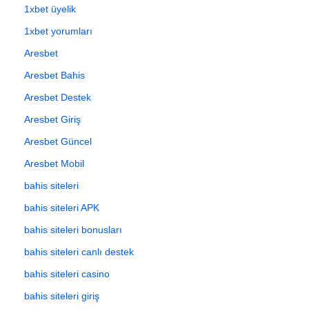
1xbet üyelik
1xbet yorumları
Aresbet
Aresbet Bahis
Aresbet Destek
Aresbet Giriş
Aresbet Güncel
Aresbet Mobil
bahis siteleri
bahis siteleri APK
bahis siteleri bonusları
bahis siteleri canlı destek
bahis siteleri casino
bahis siteleri giriş