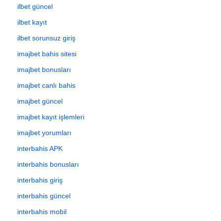
ilbet güncel
ilbet kayıt
ilbet sorunsuz giriş
imajbet bahis sitesi
imajbet bonusları
imajbet canlı bahis
imajbet güncel
imajbet kayıt işlemleri
imajbet yorumları
interbahis APK
interbahis bonusları
interbahis giriş
interbahis güncel
interbahis mobil