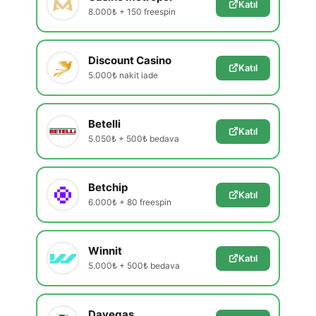
Katıl
8.000₺ + 150 freespin
Discount Casino
Katıl
5.000₺ nakit iade
Betelli
Katıl
5.050₺ + 500₺ bedava
Betchip
Katıl
6.000₺ + 80 freespin
Winnit
Katıl
5.000₺ + 500₺ bedava
Davegas