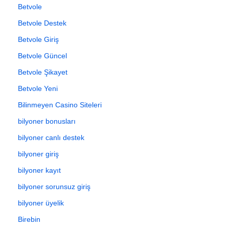
Betvole
Betvole Destek
Betvole Giriş
Betvole Güncel
Betvole Şikayet
Betvole Yeni
Bilinmeyen Casino Siteleri
bilyoner bonusları
bilyoner canlı destek
bilyoner giriş
bilyoner kayıt
bilyoner sorunsuz giriş
bilyoner üyelik
Birebin