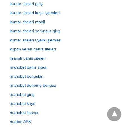
kumar siteleri giriş
kumar siteleri kayıt işlemleri
kumar siteleri mobil
kumar siteleri sorunsuz giriş
kumar siteleri üyelik işlemleri
kupon veren bahis siteleri
lisanslı bahis siteleri
mariobet bahis sitesi
mariobet bonusları
mariobet deneme bonusu
mariobet giriş
mariobet kayıt
mariobet lisansı
matbet APK