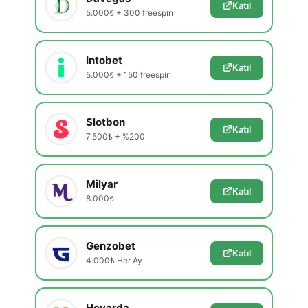
Katıl
5.000₺ + 300 freespin
Intobet
Katıl
5.000₺ + 150 freespin
Slotbon
Katıl
7.500₺ + %200
Milyar
Katıl
8.000₺
Genzobet
Katıl
4.000₺ Her Ay
Hovarda