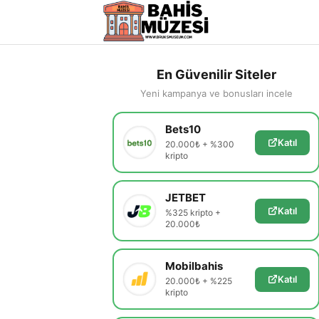
En Güvenilir Siteler
Yeni kampanya ve bonusları incele
Bets10
Katıl
20.000₺ + %300
kripto
JETBET
Katıl
%325 kripto +
20.000₺
Mobilbahis
Katıl
20.000₺ + %225
kripto