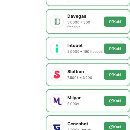
Davegas
Katıl
5.000₺ + 300
freespin
Intobet
Katıl
5.000₺ + 150 freespin
Slotbon
Katıl
7.500₺ + %200
Milyar
Katıl
8.000₺
Genzobet
Katıl
4.000₺ Her Ay