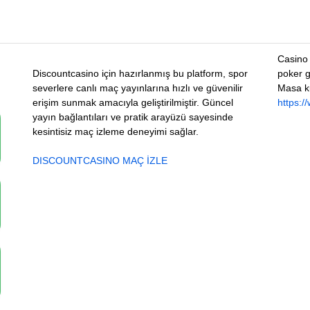
Casino 
Discountcasino için hazırlanmış bu platform, spor
poker gi
severlere canlı maç yayınlarına hızlı ve güvenilir
Masa kur
erişim sunmak amacıyla geliştirilmiştir. Güncel
https:/
yayın bağlantıları ve pratik arayüzü sayesinde
kesintisiz maç izleme deneyimi sağlar.
DISCOUNTCASINO MAÇ İZLE