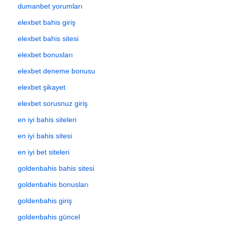
dumanbet yorumları
elexbet bahis giriş
elexbet bahis sitesi
elexbet bonusları
elexbet deneme bonusu
elexbet şikayet
elexbet sorusnuz giriş
en iyi bahis siteleri
en iyi bahis sitesi
en iyi bet siteleri
goldenbahis bahis sitesi
goldenbahis bonusları
goldenbahis giriş
goldenbahis güncel