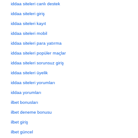
iddaa siteleri canlı destek
iddaa siteleri giriş
iddaa siteleri kayıt
iddaa siteleri mobil
iddaa siteleri para yatırma
iddaa siteleri popüler maçlar
iddaa siteleri sorunsuz giriş
iddaa siteleri üyelik
iddaa siteleri yorumları
iddaa yorumları
ilbet bonusları
ilbet deneme bonusu
ilbet giriş
ilbet güncel