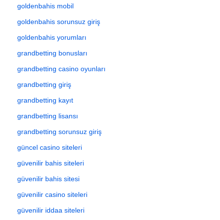
goldenbahis mobil
goldenbahis sorunsuz giriş
goldenbahis yorumları
grandbetting bonusları
grandbetting casino oyunları
grandbetting giriş
grandbetting kayıt
grandbetting lisansı
grandbetting sorunsuz giriş
güncel casino siteleri
güvenilir bahis siteleri
güvenilir bahis sitesi
güvenilir casino siteleri
güvenilir iddaa siteleri