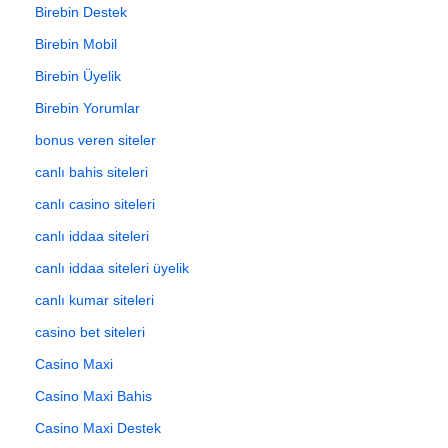
Birebin Destek
Birebin Mobil
Birebin Üyelik
Birebin Yorumlar
bonus veren siteler
canlı bahis siteleri
canlı casino siteleri
canlı iddaa siteleri
canlı iddaa siteleri üyelik
canlı kumar siteleri
casino bet siteleri
Casino Maxi
Casino Maxi Bahis
Casino Maxi Destek