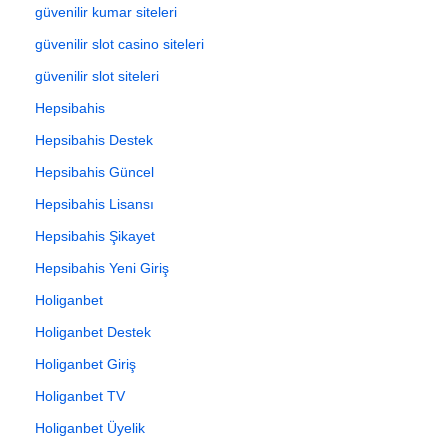
güvenilir kumar siteleri
güvenilir slot casino siteleri
güvenilir slot siteleri
Hepsibahis
Hepsibahis Destek
Hepsibahis Güncel
Hepsibahis Lisansı
Hepsibahis Şikayet
Hepsibahis Yeni Giriş
Holiganbet
Holiganbet Destek
Holiganbet Giriş
Holiganbet TV
Holiganbet Üyelik