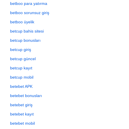
betboo para yatırma
betboo sorunsuz giriş
betboo üyelik
betcup bahis sitesi
betcup bonusları
betcup giriş
betcup güncel
betcup kayıt
betcup mobil
betebet APK
betebet bonusları
betebet giriş
betebet kayıt
betebet mobil