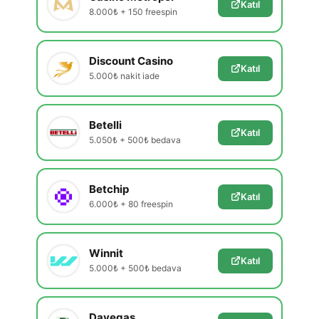
Katıl
8.000₺ + 150 freespin
Discount Casino
Katıl
5.000₺ nakit iade
Betelli
Katıl
5.050₺ + 500₺ bedava
Betchip
Katıl
6.000₺ + 80 freespin
Winnit
Katıl
5.000₺ + 500₺ bedava
Davegas