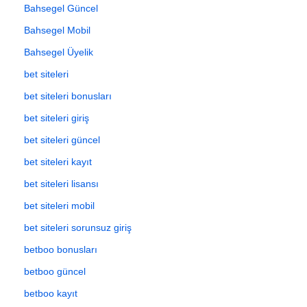
Bahsegel Güncel
Bahsegel Mobil
Bahsegel Üyelik
bet siteleri
bet siteleri bonusları
bet siteleri giriş
bet siteleri güncel
bet siteleri kayıt
bet siteleri lisansı
bet siteleri mobil
bet siteleri sorunsuz giriş
betboo bonusları
betboo güncel
betboo kayıt