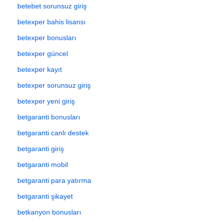
betebet sorunsuz giriş
betexper bahis lisansı
betexper bonusları
betexper güncel
betexper kayıt
betexper sorunsuz giriş
betexper yeni giriş
betgaranti bonusları
betgaranti canlı destek
betgaranti giriş
betgaranti mobil
betgaranti para yatırma
betgaranti şikayet
betkanyon bonusları