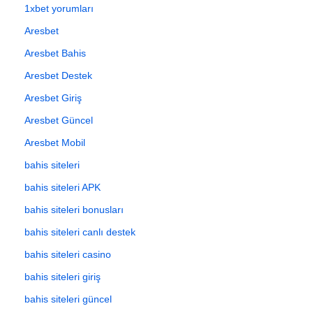
1xbet yorumları
Aresbet
Aresbet Bahis
Aresbet Destek
Aresbet Giriş
Aresbet Güncel
Aresbet Mobil
bahis siteleri
bahis siteleri APK
bahis siteleri bonusları
bahis siteleri canlı destek
bahis siteleri casino
bahis siteleri giriş
bahis siteleri güncel