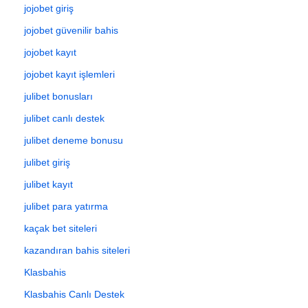
jojobet giriş
jojobet güvenilir bahis
jojobet kayıt
jojobet kayıt işlemleri
julibet bonusları
julibet canlı destek
julibet deneme bonusu
julibet giriş
julibet kayıt
julibet para yatırma
kaçak bet siteleri
kazandıran bahis siteleri
Klasbahis
Klasbahis Canlı Destek