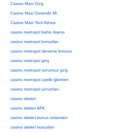
Casino Maxi Giriş
Casino Maxi Güvenilir Mi
Casino Maxi Yeni Adresi
casino metropol bahis lisansı
casino metropol bonusları
casino metropol deneme bonusu
casino metropol giriş
casino metropol sorunsuz giriş
casino metropol üyelik işlemleri
casino metropol yorumları
casino siteleri
casino siteleri APK
casino siteleri bonus sistemleri
casino siteleri bonusları