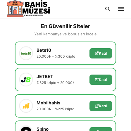
En Güvenilir Siteler
Yeni kampanya ve bonusları incele
Type
Bets10
your
Katıl
searc
20.000₺ + %300 kripto
query
and
hit
enter:
JETBET
Katıl
%325 kripto + 20.000₺
Mobilbahis
Katıl
20.000₺ + %225 kripto
Spino