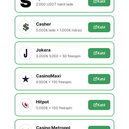
Katıl
2.000 USDT nakit iade
Casher
Katıl
5.000₺ iade + 1.000₺ risksiz
Jokera
Katıl
3.000₺ %200 + 50 freespin
CasinoMaxi
Katıl
6.500₺ + 150 freespin
Hitpot
Katıl
5.000₺ + 100 freespin
Casino Metropol