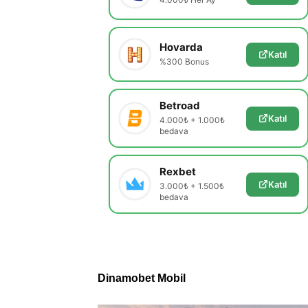
Hovarda
Katıl
%300 Bonus
Betroad
Katıl
4.000₺ + 1.000₺
bedava
Rexbet
Katıl
3.000₺ + 1.500₺
bedava
Dinamobet Mobil