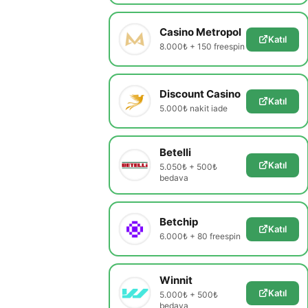
Casino Metropol
Katıl
8.000₺ + 150 freespin
Discount Casino
Katıl
5.000₺ nakit iade
Betelli
Katıl
5.050₺ + 500₺
bedava
Betchip
Katıl
6.000₺ + 80 freespin
Winnit
Katıl
5.000₺ + 500₺
bedava