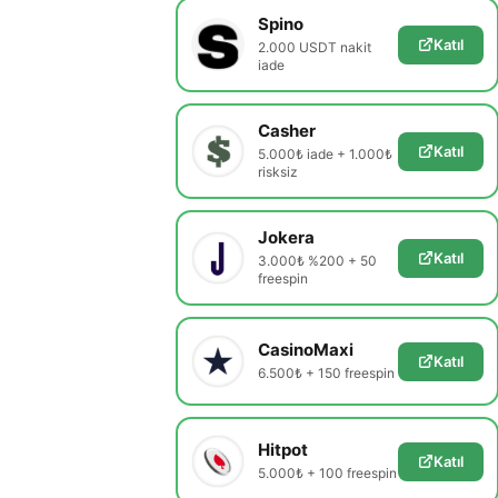
Spino
Katıl
2.000 USDT nakit
iade
Casher
Katıl
5.000₺ iade + 1.000₺
risksiz
Jokera
Katıl
3.000₺ %200 + 50
freespin
CasinoMaxi
Katıl
6.500₺ + 150 freespin
Hitpot
Katıl
5.000₺ + 100 freespin