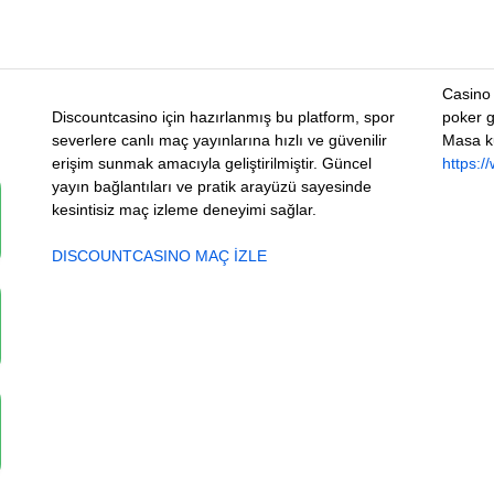
Casino 
Discountcasino için hazırlanmış bu platform, spor
poker gi
severlere canlı maç yayınlarına hızlı ve güvenilir
Masa kur
erişim sunmak amacıyla geliştirilmiştir. Güncel
https:/
yayın bağlantıları ve pratik arayüzü sayesinde
kesintisiz maç izleme deneyimi sağlar.
DISCOUNTCASINO MAÇ İZLE