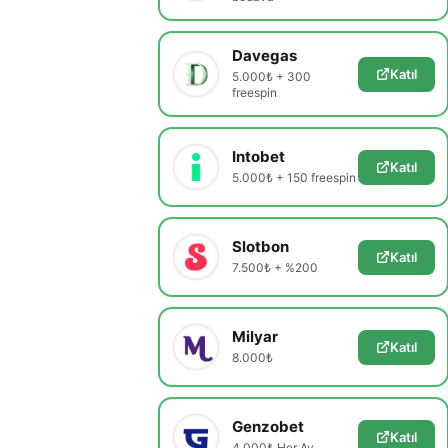
Davegas
Katıl
5.000₺ + 300
freespin
Intobet
Katıl
5.000₺ + 150 freespin
Slotbon
Katıl
7.500₺ + %200
Milyar
Katıl
8.000₺
Genzobet
Katıl
4.000₺ Her Ay