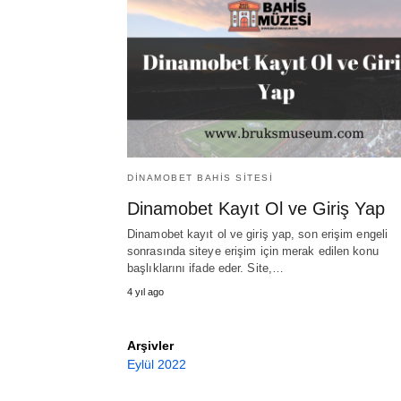
DINAMOBET BAHIS SITESI
Dinamobet Kayıt Ol ve Giriş Yap
Dinamobet kayıt ol ve giriş yap, son erişim engeli
sonrasında siteye erişim için merak edilen konu
başlıklarını ifade eder. Site,…
4 yıl ago
Arşivler
Eylül 2022