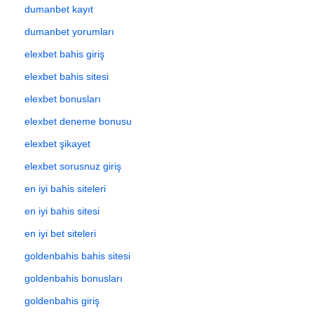
dumanbet kayıt
dumanbet yorumları
elexbet bahis giriş
elexbet bahis sitesi
elexbet bonusları
elexbet deneme bonusu
elexbet şikayet
elexbet sorusnuz giriş
en iyi bahis siteleri
en iyi bahis sitesi
en iyi bet siteleri
goldenbahis bahis sitesi
goldenbahis bonusları
goldenbahis giriş