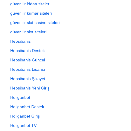
güvenilir iddaa siteleri
güvenilir kumar siteleri
güvenilir slot casino siteleri
güvenilir slot siteleri
Hepsibahis
Hepsibahis Destek
Hepsibahis Güncel
Hepsibahis Lisansı
Hepsibahis Şikayet
Hepsibahis Yeni Giriş
Holiganbet
Holiganbet Destek
Holiganbet Giriş
Holiganbet TV