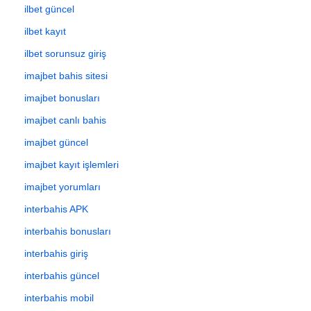
ilbet güncel
ilbet kayıt
ilbet sorunsuz giriş
imajbet bahis sitesi
imajbet bonusları
imajbet canlı bahis
imajbet güncel
imajbet kayıt işlemleri
imajbet yorumları
interbahis APK
interbahis bonusları
interbahis giriş
interbahis güncel
interbahis mobil