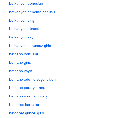
betkanyon bonusları
betkanyon deneme bonusu
betkanyon giriş
betkanyon güncel
betkanyon kayıt
betkanyon sorunsuz giriş
betnano bonusları
betnano giriş
betnano kayıt
betnano ödeme seçenekleri
betnano para yatırma
betnano sorunsuz giriş
betonbet bonusları
betonbet güncel giriş