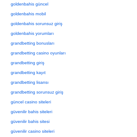
goldenbahis güncel
goldenbahis mobil
goldenbahis sorunsuz giriş
goldenbahis yorumları
grandbetting bonusları
grandbetting casino oyunları
grandbetting giriş
grandbetting kayıt
grandbetting lisansı
grandbetting sorunsuz giriş
güncel casino siteleri
güvenilir bahis siteleri
güvenilir bahis sitesi
güvenilir casino siteleri