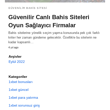
GÜVENILIR BAHIS SITESI
Güvenilir Canlı Bahis Siteleri
Oyun Sağlayıcı Firmalar
Bahis sitelerine yönelik seçim yapma konusunda pek çok farklı
kriter her zaman gündeme gelecektir. Özellikle bu sitelerin ne
kadar kapsamlı…
4 yıl ago
Arşivler
Eylül 2022
Kategoriler
1xbet bonusları
1xbet güncel
1xbet para yatırma
1xbet sorunsuz giriş