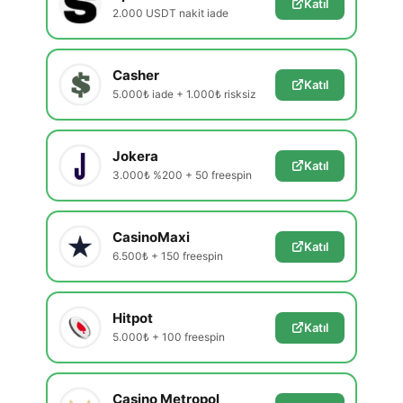
Katıl
2.000 USDT nakit iade
Casher
Katıl
5.000₺ iade + 1.000₺ risksiz
Jokera
Katıl
3.000₺ %200 + 50 freespin
CasinoMaxi
Katıl
6.500₺ + 150 freespin
Hitpot
Katıl
5.000₺ + 100 freespin
Casino Metropol