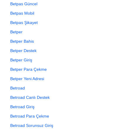
Betpas Güncel
Betpas Mobil
Betpas Şikayet
Betper
Betper Bahis
Betper Destek
Betper Giriş
Betper Para Çekme
Betper Yeni Adresi
Betroad
Betroad Canlı Destek
Betroad Giriş
Betroad Para Çekme
Betroad Sorunsuz Giriş