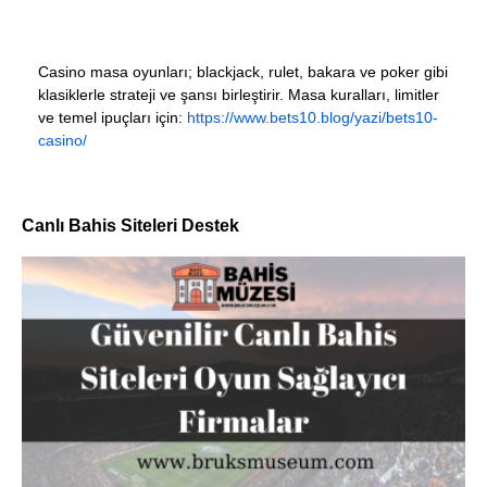
Casino masa oyunları; blackjack, rulet, bakara ve poker gibi
klasiklerle strateji ve şansı birleştirir. Masa kuralları, limitler
ve temel ipuçları için:
https://www.bets10.blog/yazi/bets10-
casino/
Canlı Bahis Siteleri Destek