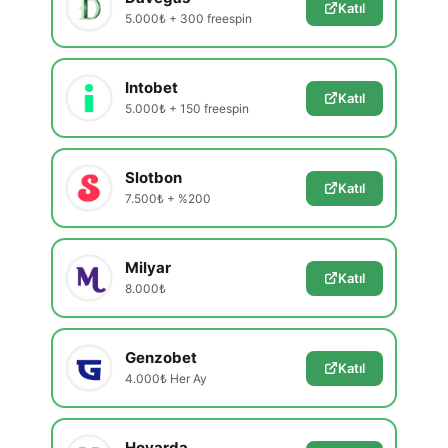
Katıl
5.000₺ + 300 freespin
Intobet
Katıl
5.000₺ + 150 freespin
Slotbon
Katıl
7.500₺ + %200
Milyar
Katıl
8.000₺
Genzobet
Katıl
4.000₺ Her Ay
Hovarda