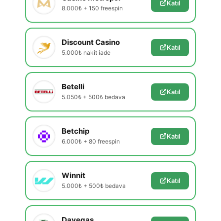
Katıl
8.000₺ + 150 freespin
Discount Casino
Katıl
5.000₺ nakit iade
Betelli
Katıl
5.050₺ + 500₺ bedava
Betchip
Katıl
6.000₺ + 80 freespin
Winnit
Katıl
5.000₺ + 500₺ bedava
Davegas