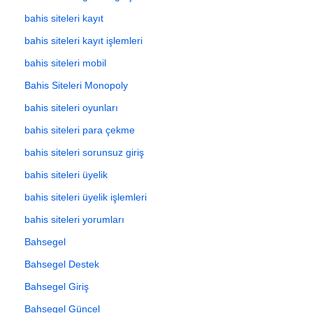
bahis siteleri kayıt
bahis siteleri kayıt işlemleri
bahis siteleri mobil
Bahis Siteleri Monopoly
bahis siteleri oyunları
bahis siteleri para çekme
bahis siteleri sorunsuz giriş
bahis siteleri üyelik
bahis siteleri üyelik işlemleri
bahis siteleri yorumları
Bahsegel
Bahsegel Destek
Bahsegel Giriş
Bahsegel Güncel