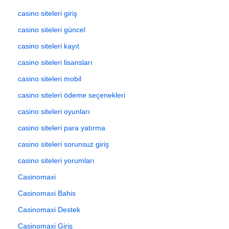
casino siteleri giriş
casino siteleri güncel
casino siteleri kayıt
casino siteleri lisansları
casino siteleri mobil
casino siteleri ödeme seçenekleri
casino siteleri oyunları
casino siteleri para yatırma
casino siteleri sorunsuz giriş
casino siteleri yorumları
Casinomaxi
Casinomaxi Bahis
Casinomaxi Destek
Casinomaxi Giriş