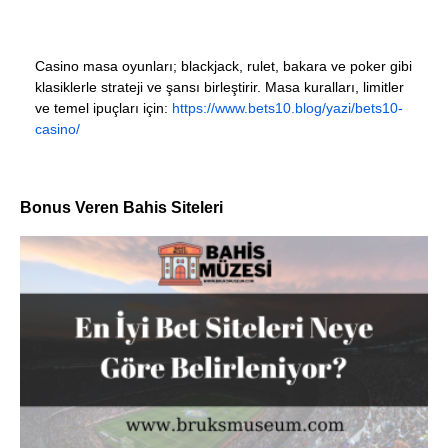
Casino masa oyunları; blackjack, rulet, bakara ve poker gibi
klasiklerle strateji ve şansı birleştirir. Masa kuralları, limitler
ve temel ipuçları için:
https://www.bets10.blog/yazi/bets10-
casino/
Bonus Veren Bahis Siteleri