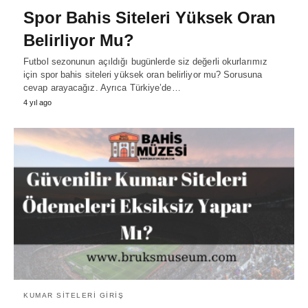
Spor Bahis Siteleri Yüksek Oran
Belirliyor Mu?
Futbol sezonunun açıldığı bugünlerde siz değerli okurlarımız
için spor bahis siteleri yüksek oran belirliyor mu? Sorusuna
cevap arayacağız. Ayrıca Türkiye’de…
4 yıl ago
KUMAR SITELERI GIRIŞ