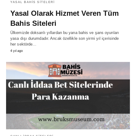
YASAL BAHIS SITELERI
Yasal Olarak Hizmet Veren Tüm
Bahis Siteleri
Ülkemizde doksanlı yıllardan bu yana bahis ve şans oyunları
yasa dışı durumdadır. Ancak özellikle son yirmi yıl içerisinde
her sektörde…
4 yıl ago