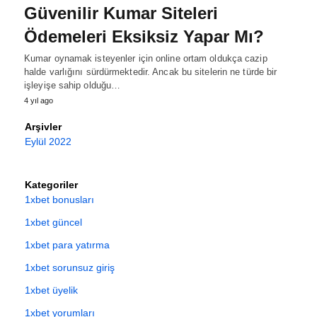
Güvenilir Kumar Siteleri
Ödemeleri Eksiksiz Yapar Mı?
Kumar oynamak isteyenler için online ortam oldukça cazip
halde varlığını sürdürmektedir. Ancak bu sitelerin ne türde bir
işleyişe sahip olduğu…
4 yıl ago
Arşivler
Eylül 2022
Kategoriler
1xbet bonusları
1xbet güncel
1xbet para yatırma
1xbet sorunsuz giriş
1xbet üyelik
1xbet yorumları