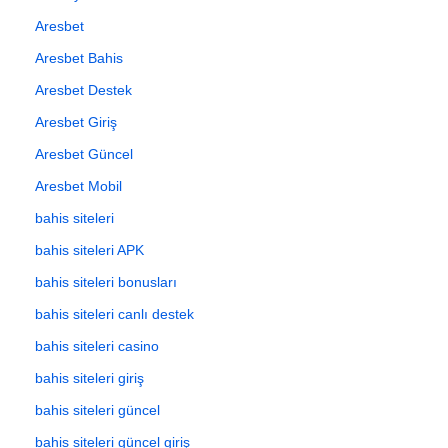
Aresbet
Aresbet Bahis
Aresbet Destek
Aresbet Giriş
Aresbet Güncel
Aresbet Mobil
bahis siteleri
bahis siteleri APK
bahis siteleri bonusları
bahis siteleri canlı destek
bahis siteleri casino
bahis siteleri giriş
bahis siteleri güncel
bahis siteleri güncel giriş