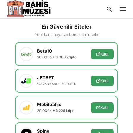
En Güvenilir Siteler
Yeni kampanya ve bonusları incele
Type
Bets10
your
Katıl
searc
20.000₺ + %300 kripto
query
and
hit
enter:
JETBET
Katıl
%325 kripto + 20.000₺
Mobilbahis
Katıl
20.000₺ + %225 kripto
Spino