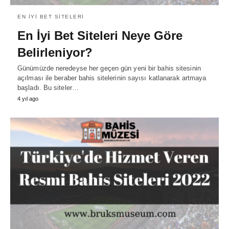
EN IYI BET SITELERI
En İyi Bet Siteleri Neye Göre
Belirleniyor?
Günümüzde neredeyse her geçen gün yeni bir bahis sitesinin
açılması ile beraber bahis sitelerinin sayısı katlanarak artmaya
başladı. Bu siteler…
4 yıl ago