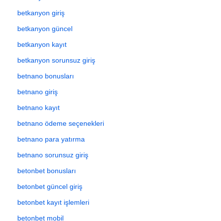
betkanyon giriş
betkanyon güncel
betkanyon kayıt
betkanyon sorunsuz giriş
betnano bonusları
betnano giriş
betnano kayıt
betnano ödeme seçenekleri
betnano para yatırma
betnano sorunsuz giriş
betonbet bonusları
betonbet güncel giriş
betonbet kayıt işlemleri
betonbet mobil