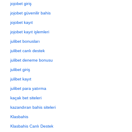
jojobet giriş
jojobet güvenilir bahis
jojobet kayıt
jojobet kayıt işlemleri
julibet bonusları
julibet canlı destek
julibet deneme bonusu
julibet giriş
julibet kayıt
julibet para yatırma
kaçak bet siteleri
kazandıran bahis siteleri
Klasbahis
Klasbahis Canlı Destek