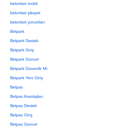
betonbet mobil
betonbet şikayet
betonbet yorumları
Betpark
Betpark Destek
Betpark Giriş
Betpark Güncel
Betpark Güvenilir Mi
Betpark Yeni Giriş
Betpas
Betpas Avantajları
Betpas Destek
Betpas Giriş
Betpas Güncel