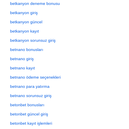
betkanyon deneme bonusu
betkanyon giriş
betkanyon güncel
betkanyon kayıt
betkanyon sorunsuz giriş
betnano bonusları
betnano giriş
betnano kayıt
betnano ödeme seçenekleri
betnano para yatırma
betnano sorunsuz giriş
betonbet bonusları
betonbet güncel giriş
betonbet kayıt işlemleri