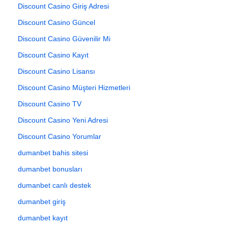
Discount Casino Giriş Adresi
Discount Casino Güncel
Discount Casino Güvenilir Mi
Discount Casino Kayıt
Discount Casino Lisansı
Discount Casino Müşteri Hizmetleri
Discount Casino TV
Discount Casino Yeni Adresi
Discount Casino Yorumlar
dumanbet bahis sitesi
dumanbet bonusları
dumanbet canlı destek
dumanbet giriş
dumanbet kayıt