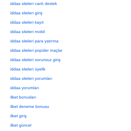
iddaa siteleri canlı destek
iddaa siteleri giriş
iddaa siteleri kayıt
iddaa siteleri mobil
iddaa siteleri para yatırma
iddaa siteleri popüler maçlar
iddaa siteleri sorunsuz giriş
iddaa siteleri üyelik
iddaa siteleri yorumları
iddaa yorumları
ilbet bonusları
ilbet deneme bonusu
ilbet giriş
ilbet güncel