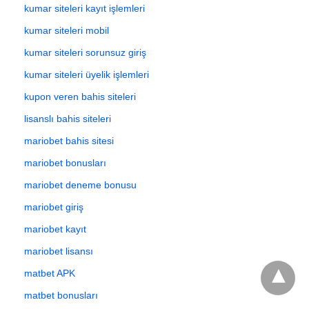
kumar siteleri kayıt işlemleri
kumar siteleri mobil
kumar siteleri sorunsuz giriş
kumar siteleri üyelik işlemleri
kupon veren bahis siteleri
lisanslı bahis siteleri
mariobet bahis sitesi
mariobet bonusları
mariobet deneme bonusu
mariobet giriş
mariobet kayıt
mariobet lisansı
matbet APK
matbet bonusları