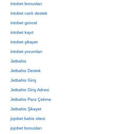
intobet bonusları
intobet canlı destek
intobet güncel
intobet kayıt
intobet şikayet
intobet yorumları
Jetbahis
Jetbahis Destek
Jetbahis Giriş
Jetbahis Giriş Adresi
Jetbahis Para Çekme
Jetbahis Şikayet
jojobet bahis sitesi
jojobet bonusları