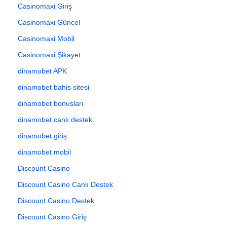
Casinomaxi Giriş
Casinomaxi Güncel
Casinomaxi Mobil
Casinomaxi Şikayet
dinamobet APK
dinamobet bahis sitesi
dinamobet bonusları
dinamobet canlı destek
dinamobet giriş
dinamobet mobil
Discount Casino
Discount Casino Canlı Destek
Discount Casino Destek
Discount Casino Giriş