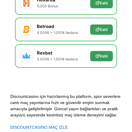
Katıl
%300 Bonus
Betroad
Katıl
4.000₺ + 1.000₺ bedava
Rexbet
Katıl
3.000₺ + 1.500₺ bedava
Discountcasino için hazırlanmış bu platform, spor severlere
canlı maç yayınlarına hızlı ve güvenilir erişim sunmak
amacıyla geliştirilmiştir. Güncel yayın bağlantıları ve pratik
arayüzü sayesinde kesintisiz maç izleme deneyimi sağlar.
DISCOUNTCASINO MAÇ İZLE