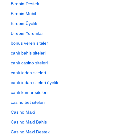
Birebin Destek
Birebin Mobil
Birebin Üyelik
Birebin Yorumlar
bonus veren siteler
canlı bahis siteleri
canlı casino siteleri
canlı iddaa siteleri
canlı iddaa siteleri üyelik
canlı kumar siteleri
casino bet siteleri
Casino Maxi
Casino Maxi Bahis
Casino Maxi Destek