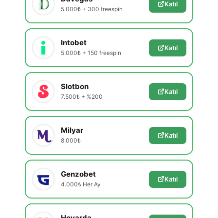
Katıl
5.000₺ + 300 freespin
Intobet
Katıl
5.000₺ + 150 freespin
Slotbon
Katıl
7.500₺ + %200
Milyar
Katıl
8.000₺
Genzobet
Katıl
4.000₺ Her Ay
Hovarda