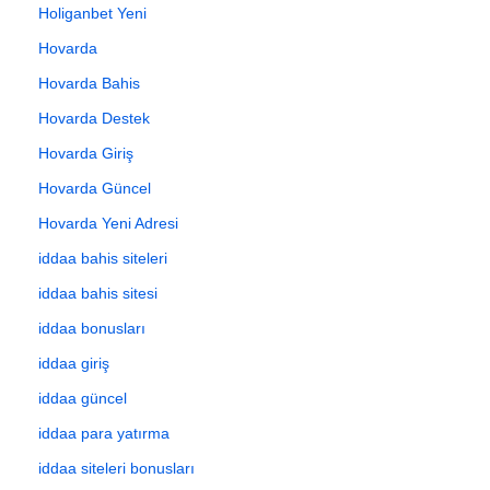
Holiganbet Yeni
Hovarda
Hovarda Bahis
Hovarda Destek
Hovarda Giriş
Hovarda Güncel
Hovarda Yeni Adresi
iddaa bahis siteleri
iddaa bahis sitesi
iddaa bonusları
iddaa giriş
iddaa güncel
iddaa para yatırma
iddaa siteleri bonusları