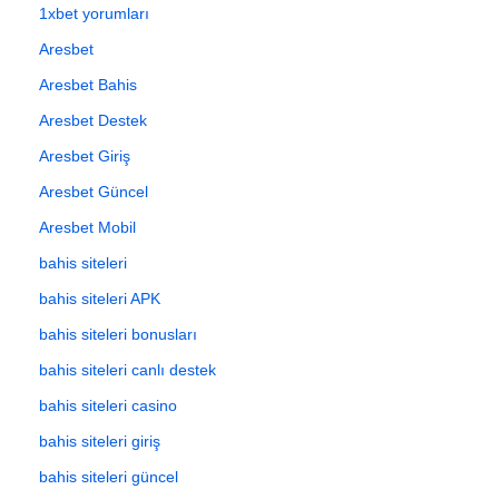
1xbet yorumları
Aresbet
Aresbet Bahis
Aresbet Destek
Aresbet Giriş
Aresbet Güncel
Aresbet Mobil
bahis siteleri
bahis siteleri APK
bahis siteleri bonusları
bahis siteleri canlı destek
bahis siteleri casino
bahis siteleri giriş
bahis siteleri güncel