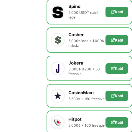
Spino
Katıl
2.000 USDT nakit
iade
Casher
Katıl
5.000₺ iade + 1.000₺
risksiz
Jokera
Katıl
3.000₺ %200 + 50
freespin
CasinoMaxi
Katıl
6.500₺ + 150 freespin
Hitpot
Katıl
5.000₺ + 100 freespin