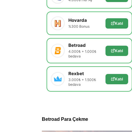
Hovarda
Katıl
%300 Bonus
Betroad
Katıl
4.000₺ + 1.000₺
bedava
Rexbet
Katıl
3.000₺ + 1.500₺
bedava
Betroad Para Çekme