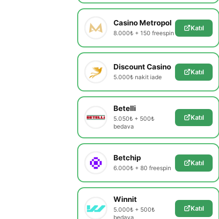
Casino Metropol
Katıl
8.000₺ + 150 freespin
Discount Casino
Katıl
5.000₺ nakit iade
Betelli
Katıl
5.050₺ + 500₺
bedava
Betchip
Katıl
6.000₺ + 80 freespin
Winnit
Katıl
5.000₺ + 500₺
bedava