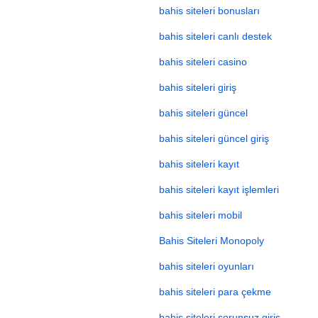
bahis siteleri bonusları
bahis siteleri canlı destek
bahis siteleri casino
bahis siteleri giriş
bahis siteleri güncel
bahis siteleri güncel giriş
bahis siteleri kayıt
bahis siteleri kayıt işlemleri
bahis siteleri mobil
Bahis Siteleri Monopoly
bahis siteleri oyunları
bahis siteleri para çekme
bahis siteleri sorunsuz giriş