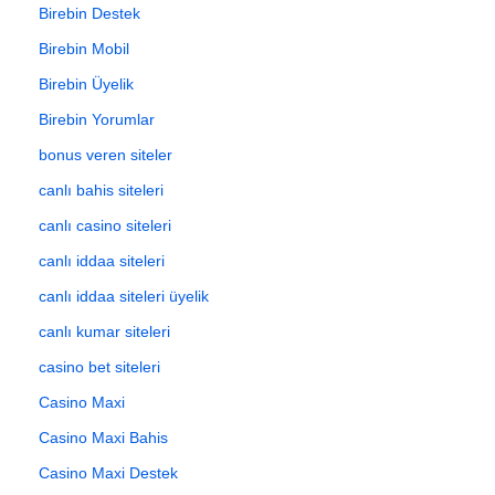
Birebin Destek
Birebin Mobil
Birebin Üyelik
Birebin Yorumlar
bonus veren siteler
canlı bahis siteleri
canlı casino siteleri
canlı iddaa siteleri
canlı iddaa siteleri üyelik
canlı kumar siteleri
casino bet siteleri
Casino Maxi
Casino Maxi Bahis
Casino Maxi Destek