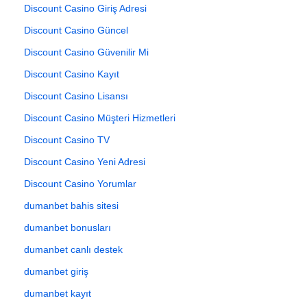
Discount Casino Giriş Adresi
Discount Casino Güncel
Discount Casino Güvenilir Mi
Discount Casino Kayıt
Discount Casino Lisansı
Discount Casino Müşteri Hizmetleri
Discount Casino TV
Discount Casino Yeni Adresi
Discount Casino Yorumlar
dumanbet bahis sitesi
dumanbet bonusları
dumanbet canlı destek
dumanbet giriş
dumanbet kayıt