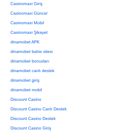
Casinomaxi Giriş
Casinomaxi Güncel
Casinomaxi Mobil
Casinomaxi Şikayet
dinamobet APK
dinamobet bahis sitesi
dinamobet bonusları
dinamobet canlı destek
dinamobet giriş
dinamobet mobil
Discount Casino
Discount Casino Canlı Destek
Discount Casino Destek
Discount Casino Giriş