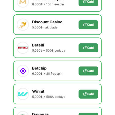
Katıl
8.000₺ + 150 freespin
Discount Casino
Katıl
5.000₺ nakit iade
Betelli
Katıl
5.050₺ + 500₺ bedava
Betchip
Katıl
6.000₺ + 80 freespin
Winnit
Katıl
5.000₺ + 500₺ bedava
Davegas