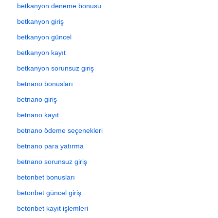
betkanyon deneme bonusu
betkanyon giriş
betkanyon güncel
betkanyon kayıt
betkanyon sorunsuz giriş
betnano bonusları
betnano giriş
betnano kayıt
betnano ödeme seçenekleri
betnano para yatırma
betnano sorunsuz giriş
betonbet bonusları
betonbet güncel giriş
betonbet kayıt işlemleri