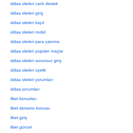
iddaa siteleri canlı destek
iddaa siteleri giriş
iddaa siteleri kayıt
iddaa siteleri mobil
iddaa siteleri para yatırma
iddaa siteleri popüler maçlar
iddaa siteleri sorunsuz giriş
iddaa siteleri üyelik
iddaa siteleri yorumları
iddaa yorumları
ilbet bonusları
ilbet deneme bonusu
ilbet giriş
ilbet güncel