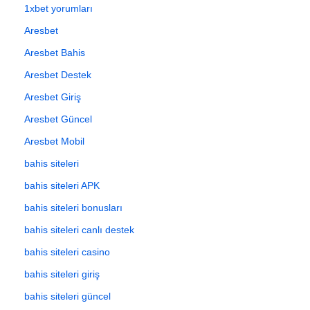
1xbet yorumları
Aresbet
Aresbet Bahis
Aresbet Destek
Aresbet Giriş
Aresbet Güncel
Aresbet Mobil
bahis siteleri
bahis siteleri APK
bahis siteleri bonusları
bahis siteleri canlı destek
bahis siteleri casino
bahis siteleri giriş
bahis siteleri güncel