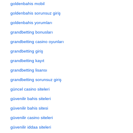
goldenbahis mobil
goldenbahis sorunsuz giriş
goldenbahis yorumları
grandbetting bonusları
grandbetting casino oyunları
grandbetting giriş
grandbetting kayıt
grandbetting lisansı
grandbetting sorunsuz giriş
güncel casino siteleri
güvenilir bahis siteleri
güvenilir bahis sitesi
güvenilir casino siteleri
güvenilir iddaa siteleri