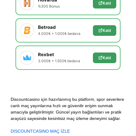
Katıl
%300 Bonus
Betroad
Katıl
4.000₺ + 1.000₺ bedava
Rexbet
Katıl
3.000₺ + 1.500₺ bedava
Discountcasino için hazırlanmış bu platform, spor severlere
canlı maç yayınlarına hızlı ve güvenilir erişim sunmak
amacıyla geliştirilmiştir. Güncel yayın bağlantıları ve pratik
arayüzü sayesinde kesintisiz maç izleme deneyimi sağlar.
DISCOUNTCASINO MAÇ İZLE