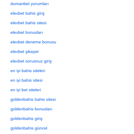
dumanbet yorumları
elexbet bahis giriş
elexbet bahis sitesi
elexbet bonusları
elexbet deneme bonusu
elexbet şikayet
elexbet sorusnuz giriş
en iyi bahis siteleri
en iyi bahis sitesi
en iyi bet siteleri
goldenbahis bahis sitesi
goldenbahis bonusları
goldenbahis giriş
goldenbahis güncel