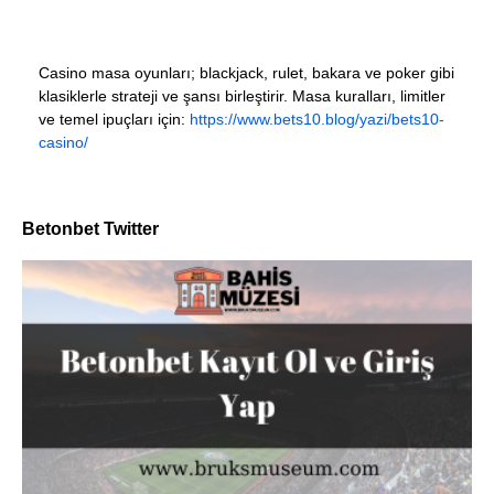
Casino masa oyunları; blackjack, rulet, bakara ve poker gibi
klasiklerle strateji ve şansı birleştirir. Masa kuralları, limitler
ve temel ipuçları için:
https://www.bets10.blog/yazi/bets10-
casino/
Betonbet Twitter