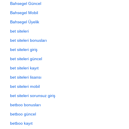
Bahsegel Güncel
Bahsegel Mobil
Bahsegel Üyelik
bet siteleri
bet siteleri bonusları
bet siteleri giriş
bet siteleri güncel
bet siteleri kayıt
bet siteleri lisansı
bet siteleri mobil
bet siteleri sorunsuz giriş
betboo bonusları
betboo güncel
betboo kayıt