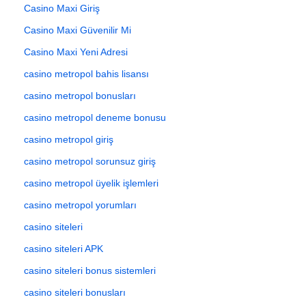
Casino Maxi Giriş
Casino Maxi Güvenilir Mi
Casino Maxi Yeni Adresi
casino metropol bahis lisansı
casino metropol bonusları
casino metropol deneme bonusu
casino metropol giriş
casino metropol sorunsuz giriş
casino metropol üyelik işlemleri
casino metropol yorumları
casino siteleri
casino siteleri APK
casino siteleri bonus sistemleri
casino siteleri bonusları