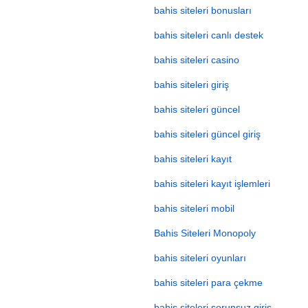
bahis siteleri bonusları
bahis siteleri canlı destek
bahis siteleri casino
bahis siteleri giriş
bahis siteleri güncel
bahis siteleri güncel giriş
bahis siteleri kayıt
bahis siteleri kayıt işlemleri
bahis siteleri mobil
Bahis Siteleri Monopoly
bahis siteleri oyunları
bahis siteleri para çekme
bahis siteleri sorunsuz giriş