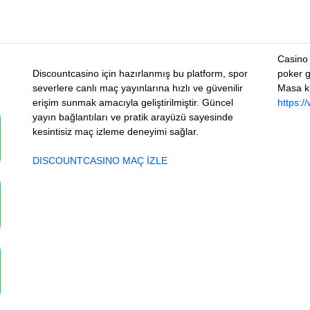
Casino 
Discountcasino için hazırlanmış bu platform, spor
poker gi
severlere canlı maç yayınlarına hızlı ve güvenilir
Masa kur
erişim sunmak amacıyla geliştirilmiştir. Güncel
https:/
yayın bağlantıları ve pratik arayüzü sayesinde
kesintisiz maç izleme deneyimi sağlar.
DISCOUNTCASINO MAÇ İZLE