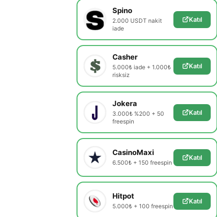
Spino
Katıl
2.000 USDT nakit
iade
Casher
Katıl
5.000₺ iade + 1.000₺
risksiz
Jokera
Katıl
3.000₺ %200 + 50
freespin
CasinoMaxi
Katıl
6.500₺ + 150 freespin
Hitpot
Katıl
5.000₺ + 100 freespin