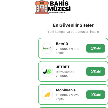
En Güvenilir Siteler
Yeni kampanya ve bonusları incele
Bets10
Katıl
20.000₺ + %300
kripto
JETBET
Katıl
%325 kripto +
20.000₺
Mobilbahis
Katıl
20.000₺ + %225
kripto