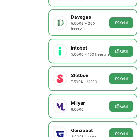
Davegas
Katıl
5.000₺ + 300
freespin
Intobet
Katıl
5.000₺ + 150 freespin
Slotbon
Katıl
7.500₺ + %200
Milyar
Katıl
8.000₺
Genzobet
Katıl
4.000₺ Her Ay