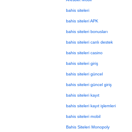
bahis siteleri
bahis siteleri APK
bahis siteleri bonusları
bahis siteleri canlı destek
bahis siteleri casino
bahis siteleri giriş
bahis siteleri güncel
bahis siteleri güncel giriş
bahis siteleri kayıt
bahis siteleri kayıt işlemleri
bahis siteleri mobil
Bahis Siteleri Monopoly