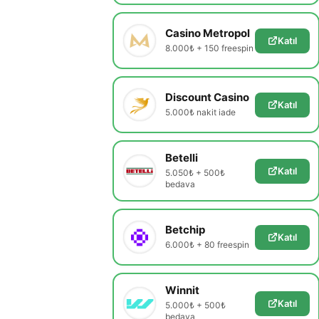
Casino Metropol
Katıl
8.000₺ + 150 freespin
Discount Casino
Katıl
5.000₺ nakit iade
Betelli
Katıl
5.050₺ + 500₺
bedava
Betchip
Katıl
6.000₺ + 80 freespin
Winnit
Katıl
5.000₺ + 500₺
bedava