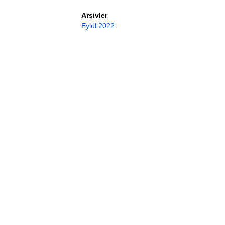
Arşivler
Eylül 2022