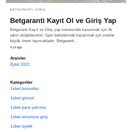
BETGARANTI GIRIŞ
Betgaranti Kayıt Ol ve Giriş Yap
Betgaranti Kayıt ve Giriş yap sonrasında kazanmak için ilk
adım atılabilecektir. Spor bahislerinde kazanmak için oranlar
büyük önem taşımaktadır. Betgaranti…
4 yıl ago
Arşivler
Eylül 2022
Kategoriler
1xbet bonusları
1xbet güncel
1xbet para yatırma
1xbet sorunsuz giriş
1xbet üyelik