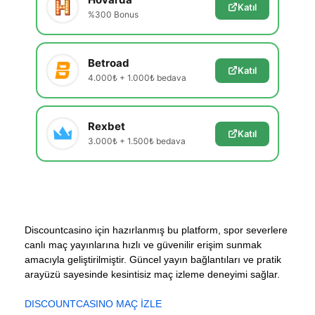
Katıl
%300 Bonus
Betroad
Katıl
4.000₺ + 1.000₺ bedava
Rexbet
Katıl
3.000₺ + 1.500₺ bedava
Discountcasino için hazırlanmış bu platform, spor severlere
canlı maç yayınlarına hızlı ve güvenilir erişim sunmak
amacıyla geliştirilmiştir. Güncel yayın bağlantıları ve pratik
arayüzü sayesinde kesintisiz maç izleme deneyimi sağlar.
DISCOUNTCASINO MAÇ İZLE