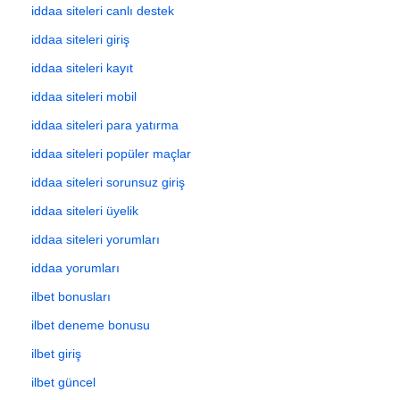
iddaa siteleri canlı destek
iddaa siteleri giriş
iddaa siteleri kayıt
iddaa siteleri mobil
iddaa siteleri para yatırma
iddaa siteleri popüler maçlar
iddaa siteleri sorunsuz giriş
iddaa siteleri üyelik
iddaa siteleri yorumları
iddaa yorumları
ilbet bonusları
ilbet deneme bonusu
ilbet giriş
ilbet güncel