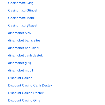
Casinomaxi Giriş
Casinomaxi Güncel
Casinomaxi Mobil
Casinomaxi Şikayet
dinamobet APK
dinamobet bahis sitesi
dinamobet bonusları
dinamobet canlı destek
dinamobet giriş
dinamobet mobil
Discount Casino
Discount Casino Canlı Destek
Discount Casino Destek
Discount Casino Giriş