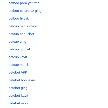
betboo para yatırma
betboo sorunsuz giriş
betboo üyelik
betcup bahis sitesi
betcup bonusları
betcup giriş
betcup güncel
betcup kayıt
betcup mobil
betebet APK
betebet bonusları
betebet giriş
betebet kayıt
betebet mobil