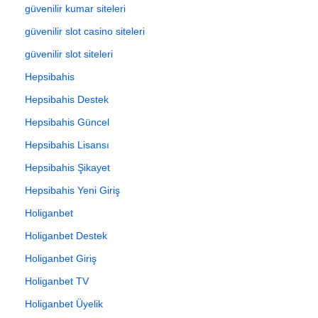
güvenilir kumar siteleri
güvenilir slot casino siteleri
güvenilir slot siteleri
Hepsibahis
Hepsibahis Destek
Hepsibahis Güncel
Hepsibahis Lisansı
Hepsibahis Şikayet
Hepsibahis Yeni Giriş
Holiganbet
Holiganbet Destek
Holiganbet Giriş
Holiganbet TV
Holiganbet Üyelik