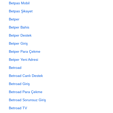
Betpas Mobil
Betpas Şikayet
Betper
Betper Bahis
Betper Destek
Betper Giriş
Betper Para Çekme
Betper Yeni Adresi
Betroad
Betroad Canlı Destek
Betroad Giriş
Betroad Para Çekme
Betroad Sorunsuz Giriş
Betroad TV