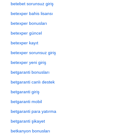
betebet sorunsuz giriş
betexper bahis lisansı
betexper bonusları
betexper güncel
betexper kayıt
betexper sorunsuz giriş
betexper yeni giriş
betgaranti bonusları
betgaranti canlı destek
betgaranti giriş
betgaranti mobil
betgaranti para yatırma
betgaranti şikayet
betkanyon bonusları