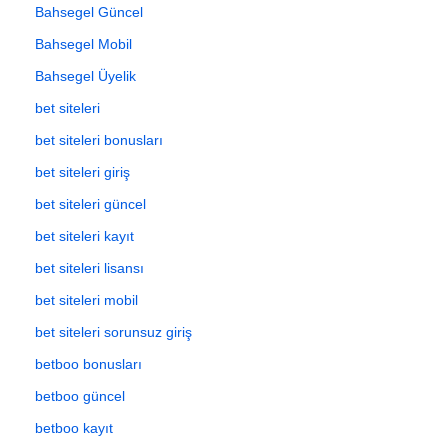
Bahsegel Güncel
Bahsegel Mobil
Bahsegel Üyelik
bet siteleri
bet siteleri bonusları
bet siteleri giriş
bet siteleri güncel
bet siteleri kayıt
bet siteleri lisansı
bet siteleri mobil
bet siteleri sorunsuz giriş
betboo bonusları
betboo güncel
betboo kayıt