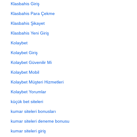
Klasbahis Giriş
Klasbahis Para Çekme
Klasbahis Şikayet
Klasbahis Yeni Giriş
Kolaybet
Kolaybet Giriş
Kolaybet Güvenilir Mi
Kolaybet Mobil
Kolaybet Müşteri Hizmetleri
Kolaybet Yorumlar
küçük bet siteleri
kumar siteleri bonusları
kumar siteleri deneme bonusu
kumar siteleri giriş