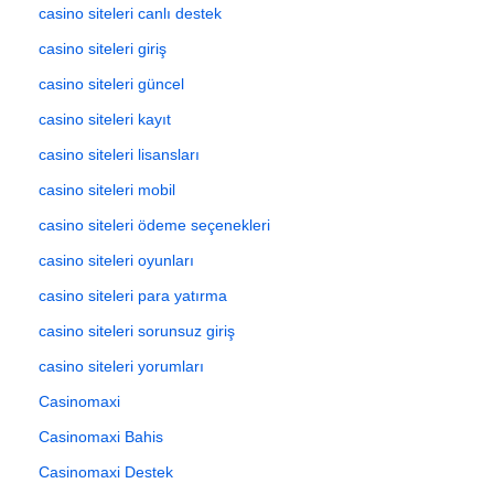
casino siteleri canlı destek
casino siteleri giriş
casino siteleri güncel
casino siteleri kayıt
casino siteleri lisansları
casino siteleri mobil
casino siteleri ödeme seçenekleri
casino siteleri oyunları
casino siteleri para yatırma
casino siteleri sorunsuz giriş
casino siteleri yorumları
Casinomaxi
Casinomaxi Bahis
Casinomaxi Destek