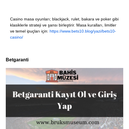
Casino masa oyunları; blackjack, rulet, bakara ve poker gibi
klasiklerle strateji ve şansı birleştirir. Masa kuralları, limitler
ve temel ipuçları için:
https://www.bets10.blog/yazi/bets10-
casino/
Betgaranti