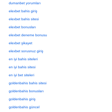
dumanbet yorumları
elexbet bahis giriş
elexbet bahis sitesi
elexbet bonusları
elexbet deneme bonusu
elexbet şikayet
elexbet sorusnuz giriş
en iyi bahis siteleri
en iyi bahis sitesi
en iyi bet siteleri
goldenbahis bahis sitesi
goldenbahis bonusları
goldenbahis giriş
goldenbahis güncel