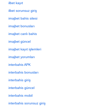
ilbet kayıt
ilbet sorunsuz giriş
imajbet bahis sitesi
imajbet bonusları
imajbet canlı bahis
imajbet güncel
imajbet kayıt işlemleri
imajbet yorumları
interbahis APK
interbahis bonusları
interbahis giriş
interbahis güncel
interbahis mobil
interbahis sorunsuz giriş