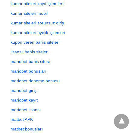
kumar siteleri kayıt işlemleri
kumar siteleri mobil
kumar siteleri sorunsuz giriş
kumar siteleri üyelik işlemleri
kupon veren bahis siteleri
lisanslı bahis siteleri
mariobet bahis sitesi
mariobet bonusları
mariobet deneme bonusu
mariobet giriş
mariobet kayıt
mariobet lisansı
matbet APK
matbet bonusları