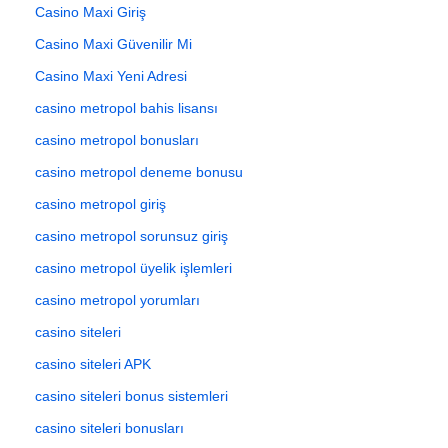
Casino Maxi Giriş
Casino Maxi Güvenilir Mi
Casino Maxi Yeni Adresi
casino metropol bahis lisansı
casino metropol bonusları
casino metropol deneme bonusu
casino metropol giriş
casino metropol sorunsuz giriş
casino metropol üyelik işlemleri
casino metropol yorumları
casino siteleri
casino siteleri APK
casino siteleri bonus sistemleri
casino siteleri bonusları