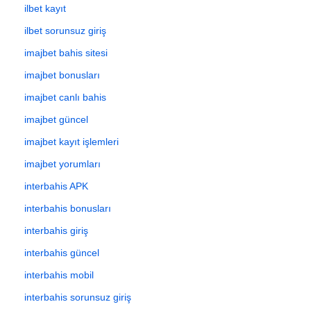
ilbet kayıt
ilbet sorunsuz giriş
imajbet bahis sitesi
imajbet bonusları
imajbet canlı bahis
imajbet güncel
imajbet kayıt işlemleri
imajbet yorumları
interbahis APK
interbahis bonusları
interbahis giriş
interbahis güncel
interbahis mobil
interbahis sorunsuz giriş