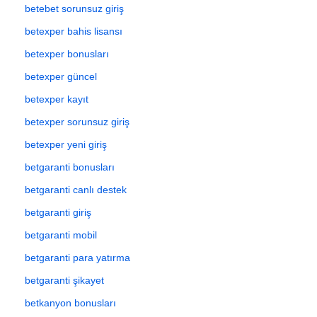
betebet sorunsuz giriş
betexper bahis lisansı
betexper bonusları
betexper güncel
betexper kayıt
betexper sorunsuz giriş
betexper yeni giriş
betgaranti bonusları
betgaranti canlı destek
betgaranti giriş
betgaranti mobil
betgaranti para yatırma
betgaranti şikayet
betkanyon bonusları