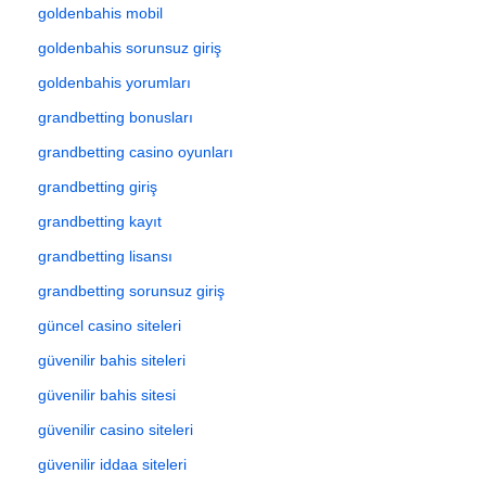
goldenbahis mobil
goldenbahis sorunsuz giriş
goldenbahis yorumları
grandbetting bonusları
grandbetting casino oyunları
grandbetting giriş
grandbetting kayıt
grandbetting lisansı
grandbetting sorunsuz giriş
güncel casino siteleri
güvenilir bahis siteleri
güvenilir bahis sitesi
güvenilir casino siteleri
güvenilir iddaa siteleri