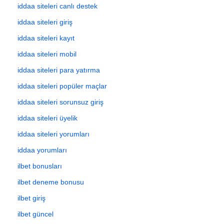
iddaa siteleri canlı destek
iddaa siteleri giriş
iddaa siteleri kayıt
iddaa siteleri mobil
iddaa siteleri para yatırma
iddaa siteleri popüler maçlar
iddaa siteleri sorunsuz giriş
iddaa siteleri üyelik
iddaa siteleri yorumları
iddaa yorumları
ilbet bonusları
ilbet deneme bonusu
ilbet giriş
ilbet güncel