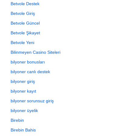
Betvole Destek
Betvole Giriş
Betvole Güncel
Betvole Şikayet
Betvole Yeni
Bilinmeyen Casino Siteleri
bilyoner bonusları
bilyoner canlı destek
bilyoner giriş
bilyoner kayıt
bilyoner sorunsuz giriş
bilyoner üyelik
Birebin
Birebin Bahis