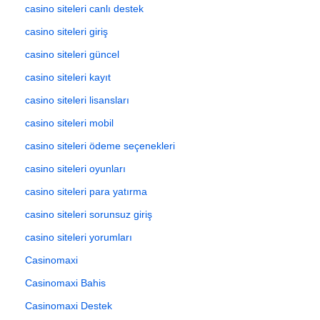
casino siteleri canlı destek
casino siteleri giriş
casino siteleri güncel
casino siteleri kayıt
casino siteleri lisansları
casino siteleri mobil
casino siteleri ödeme seçenekleri
casino siteleri oyunları
casino siteleri para yatırma
casino siteleri sorunsuz giriş
casino siteleri yorumları
Casinomaxi
Casinomaxi Bahis
Casinomaxi Destek