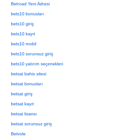
Betroad Yeni Adresi
bets10 bonusları
bets10 giriş
bets10 kayıt
bets10 mobil
bets10 sorunsuz giriş
bets10 yatırım seçenekleri
betsat bahis sitesi
betsat bonusları
betsat giriş
betsat kayıt
betsat lisansı
betsat sorunsuz giriş
Betvole