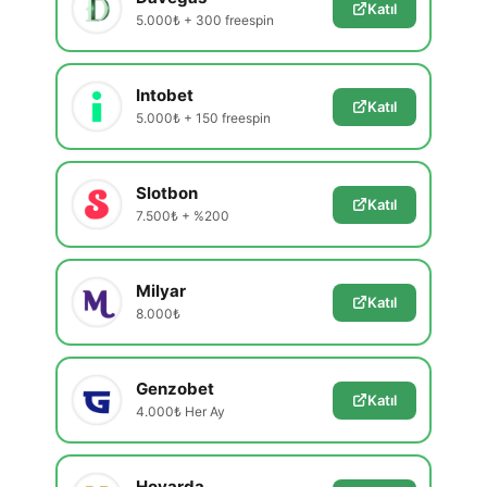
Katıl
5.000₺ + 300 freespin
Intobet
Katıl
5.000₺ + 150 freespin
Slotbon
Katıl
7.500₺ + %200
Milyar
Katıl
8.000₺
Genzobet
Katıl
4.000₺ Her Ay
Hovarda