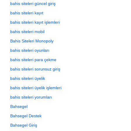
bahis siteleri güncel giriş
bahis siteleri kayıt
bahis siteleri kayıt işlemleri
bahis siteleri mobil
Bahis Siteleri Monopoly
bahis siteleri oyunları
bahis siteleri para çekme
bahis siteleri sorunsuz giriş
bahis siteleri üyelik
bahis siteleri üyelik işlemleri
bahis siteleri yorumları
Bahsegel
Bahsegel Destek
Bahsegel Giriş