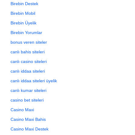
Birebin Destek
Birebin Mobil
Birebin Üyelik
Birebin Yorumlar
bonus veren siteler
canlı bahis siteleri
canlı casino siteleri
canlı iddaa siteleri
canlı iddaa siteleri üyelik
canlı kumar siteleri
casino bet siteleri
Casino Maxi
Casino Maxi Bahis
Casino Maxi Destek