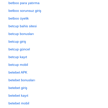
betboo para yatırma
betboo sorunsuz giriş
betboo üyelik
betcup bahis sitesi
betcup bonusları
betcup giriş
betcup güncel
betcup kayıt
betcup mobil
betebet APK
betebet bonusları
betebet giriş
betebet kayıt
betebet mobil