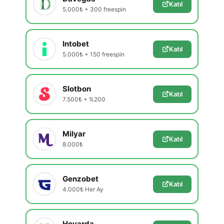
Katıl
5.000₺ + 300 freespin
Intobet
Katıl
5.000₺ + 150 freespin
Slotbon
Katıl
7.500₺ + %200
Milyar
Katıl
8.000₺
Genzobet
Katıl
4.000₺ Her Ay
Hovarda