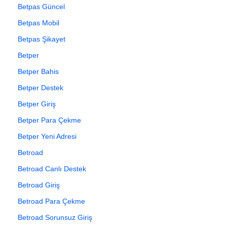
Betpas Güncel
Betpas Mobil
Betpas Şikayet
Betper
Betper Bahis
Betper Destek
Betper Giriş
Betper Para Çekme
Betper Yeni Adresi
Betroad
Betroad Canlı Destek
Betroad Giriş
Betroad Para Çekme
Betroad Sorunsuz Giriş