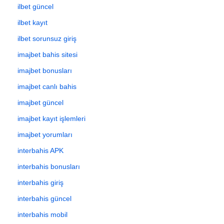
ilbet güncel
ilbet kayıt
ilbet sorunsuz giriş
imajbet bahis sitesi
imajbet bonusları
imajbet canlı bahis
imajbet güncel
imajbet kayıt işlemleri
imajbet yorumları
interbahis APK
interbahis bonusları
interbahis giriş
interbahis güncel
interbahis mobil