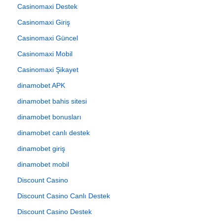
Casinomaxi Destek
Casinomaxi Giriş
Casinomaxi Güncel
Casinomaxi Mobil
Casinomaxi Şikayet
dinamobet APK
dinamobet bahis sitesi
dinamobet bonusları
dinamobet canlı destek
dinamobet giriş
dinamobet mobil
Discount Casino
Discount Casino Canlı Destek
Discount Casino Destek