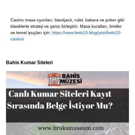
Casino masa oyunları; blackjack, rulet, bakara ve poker gibi
klasiklerle strateji ve şansı birleştirir. Masa kuralları, limitler
ve temel ipuçları için:
https://www.bets10.blog/yazi/bets10-
casino/
Bahis Kumar Siteleri