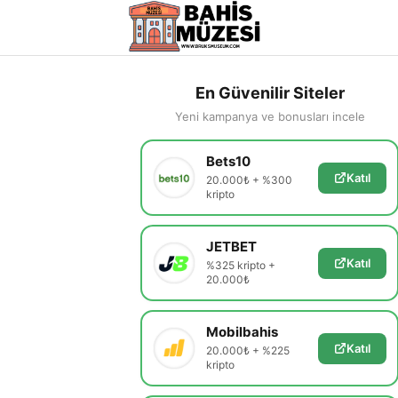
En Güvenilir Siteler
Yeni kampanya ve bonusları incele
Bets10
Katıl
20.000₺ + %300
kripto
JETBET
Katıl
%325 kripto +
20.000₺
Mobilbahis
Katıl
20.000₺ + %225
kripto