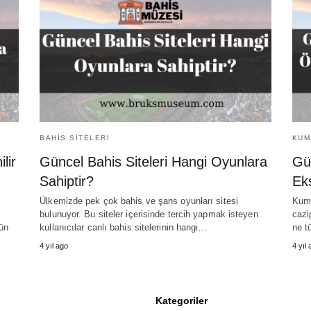
BAHIS SITELERI
KUM
lir
Güncel Bahis Siteleri Hangi Oyunlara
Güv
Sahiptir?
Ek
Ülkemizde pek çok bahis ve şans oyunları sitesi
Kuma
bulunuyor. Bu siteler içerisinde tercih yapmak isteyen
cazi
ün
kullanıcılar canlı bahis sitelerinin hangi…
ne t
4 yıl ago
4 yıl 
Kategoriler