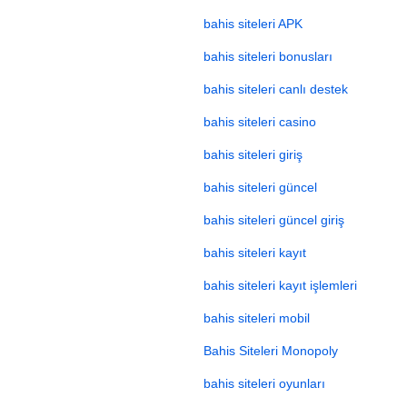
bahis siteleri APK
bahis siteleri bonusları
bahis siteleri canlı destek
bahis siteleri casino
bahis siteleri giriş
bahis siteleri güncel
bahis siteleri güncel giriş
bahis siteleri kayıt
bahis siteleri kayıt işlemleri
bahis siteleri mobil
Bahis Siteleri Monopoly
bahis siteleri oyunları